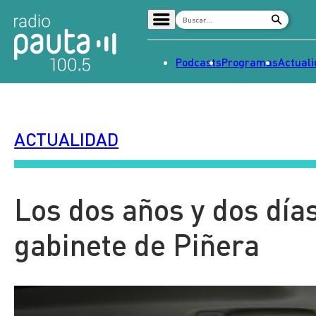
Podcasts
Programas
Actual
Home
Radio en vivo
ACTUALIDAD
Streaming
Señal 2
Tendencias
Los dos años y dos días
Dato en Pauta
gabinete de Piñera
Contenido Patrocinado