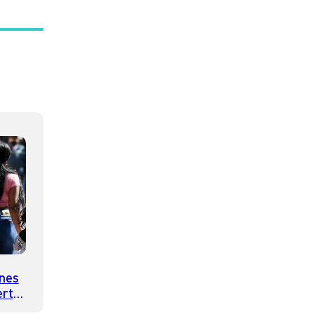
ones
erta
r su