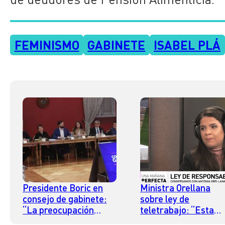
FEMINISMO
GABINETE
ISABEL PLÁ
Presidente Boric en
Ministra Orellana
consejo de gabinete:
sobre ley de
“La preocupación
teletrabajo: “Esta
central del Gobierno
política es con