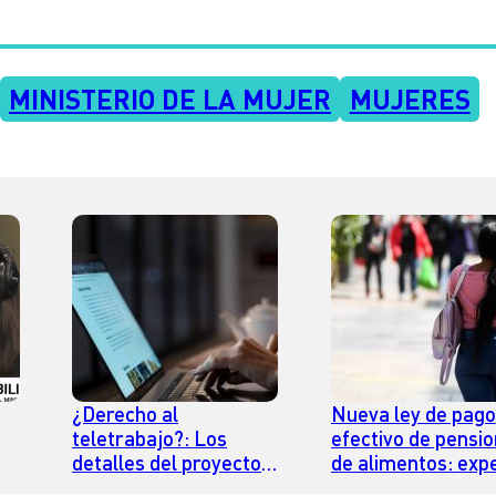
MINISTERIO DE LA MUJER
MUJERES
¿Derecho al
Nueva ley de pago
teletrabajo?: Los
efectivo de pensi
detalles del proyecto
de alimentos: exp
que busca la
explica cómo exigi