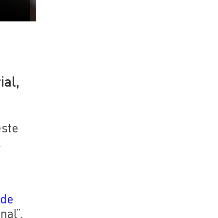
ial,
este
l
 de
nal”.