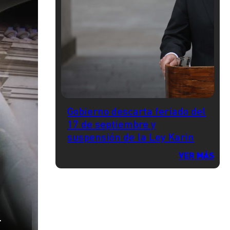
Gobierno descarta feriado del
17 de septiembre y
suspensión de la Ley Karin
VER MÁS
.