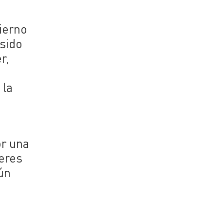
bierno
 sido
r,
 la
or una
jeres
ún