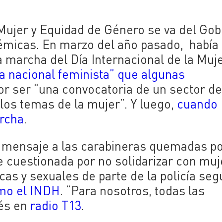
e Mujer y Equidad de Género se va del Go
émicas. En marzo del año pasado, había
 marcha del Día Internacional de la Muje
ga nacional feminista” que algunas
r ser “una convocatoria de un sector de
os temas de la mujer”. Y luego,
cuando
archa
.
 mensaje a las carabineras quemadas p
e cuestionada por no solidarizar con mu
as y sexuales de parte de la policía seg
mo el INDH
. “Para nosotros, todas las
ués en
radio T13
.