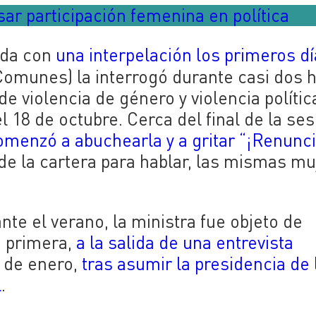
sar participación femenina en política
nda con
una interpelación los primeros d
omunes) la interrogó durante casi dos 
 de violencia de género y violencia polític
l 18 de octubre. Cerca del final de la ses
omenzó a abuchearla y a gritar “¡Renunci
r de la cartera para hablar, las mismas m
ante el verano, la ministra fue objeto de
 primera,
a la salida de una entrevista
8 de enero,
tras asumir la presidencia de 
l
.