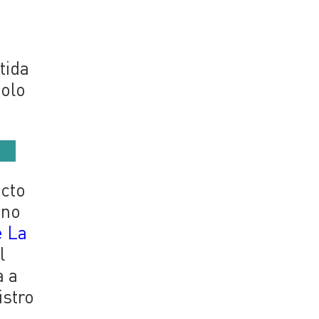
tida
solo
ecto
 no
e La
l
a a
istro