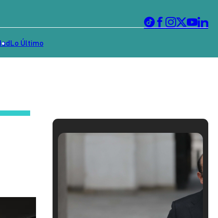
dad
Lo Último