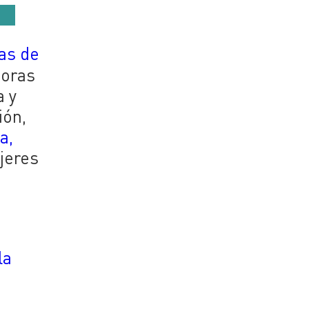
ías de
horas
a y
ión,
a,
ujeres
la