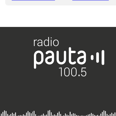
más frecuente que
respiratorios en la
enfrentemos
última semana
pandemias”