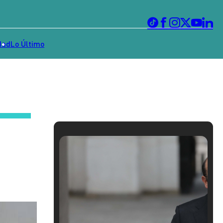
dad
Lo Último