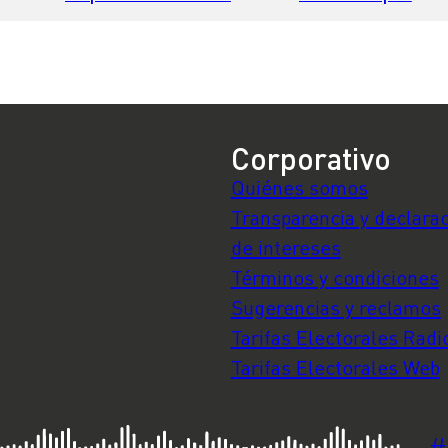
estará establecido en
cobertura para to
la ley, no es algo que
los mayores de 12
pueda decidir el
años
Ejecutivo”
Corporativo
Quiénes somos
Transparencia y declara
de intereses
Términos y condiciones
Sugerencias y reclamos
Tarifas Electorales Radi
Tarifas Electorales Web