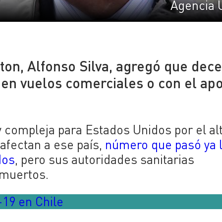
Agencia 
on, Alfonso Silva, agregó que dec
en vuelos comerciales o con el ap
 compleja para Estados Unidos por el al
afectan a ese país,
número que pasó ya 
dos
, pero sus autoridades sanitarias
 muertos.
d-19 en Chile