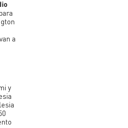
dio
para
ngton
van a
mi y
esia
lesia
50
ento