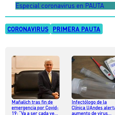
Especial coronavirus en PAUTA
CORONAVIRUS
PRIMERA PAUTA
Mañalich tras fin de
Infectólogo de la
emergencia por Covid-
Clínica UAndes alert
19: “Va a ser cada vez
aumento de virus