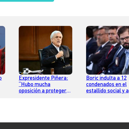
o
Expresidente Piñera:
Boric indulta a 12
“Hubo mucha
condenados en el
oposición a proteger
estallido social y a
las fronteras de parte
exfrentista Jorge
de quienes hoy son
Mateluna
Gobierno”