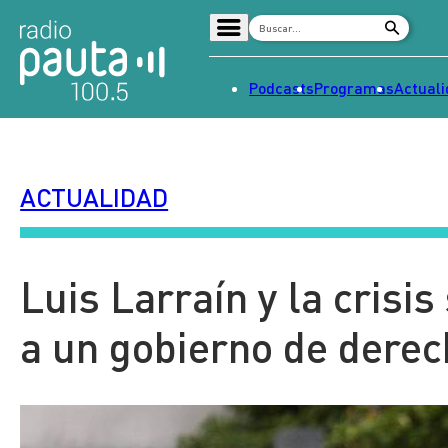
Podcasts
Programas
Actual
Home
Radio en vivo
ACTUALIDAD
Streaming
Señal 2
Tendencias
Luis Larraín y la crisis
Dato en Pauta
a un gobierno de derec
Contenido Patrocinado