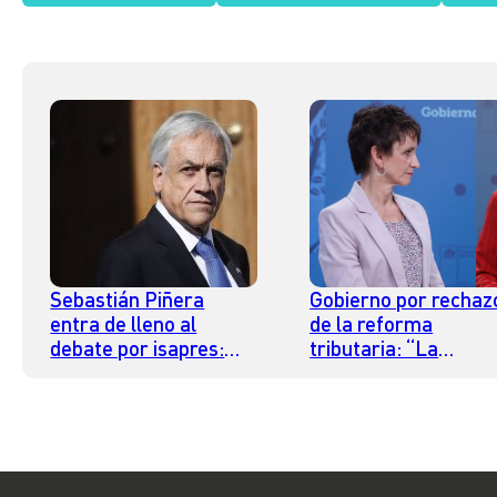
Sebastián Piñera
Gobierno por rechaz
entra de lleno al
de la reforma
debate por isapres:
tributaria: “La
“Que se cumplan los
aparición de Piñera
dictámenes de la
fue decisiva”
justicia, pero en forma
realista”