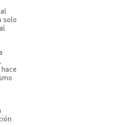
o
al
n solo
al
a
,
] hace
ismo
a
ción