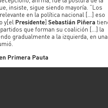
decepcionó, afirma, fue la postura de la
e, insiste, sigue siendo mayoría. “Los
 relevante en la política nacional […] eso
Presidente
Sebastián Piñera
o y[el
]
tien
 partidos que forman su coalición […] la
endo gradualmente a la izquierda, en un
umió.
 en Primera Pauta