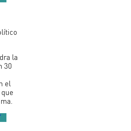
lítico
dra la
n 30
n el
 que
ema.
”