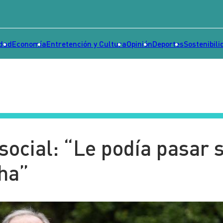
idad
Economía
Entretención y Cultura
Opinión
Deportes
Sostenibili
 social: “Le podía pasar 
ha”