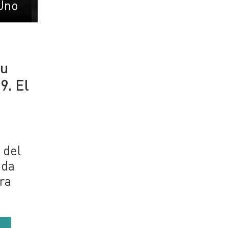
Uno
su
9. El
 del
eda
ra