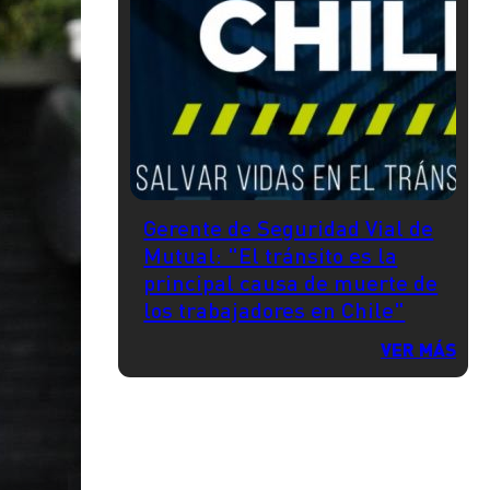
Gerente de Seguridad Vial de
Mutual: "El tránsito es la
principal causa de muerte de
los trabajadores en Chile"
VER MÁS