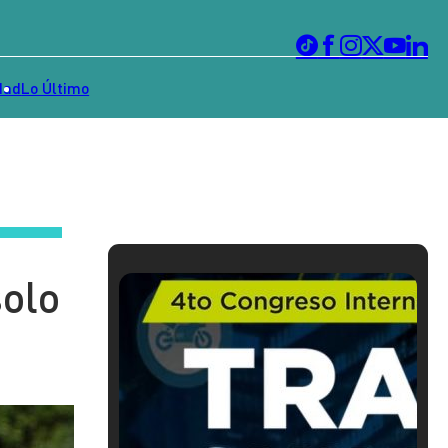
dad
Lo Último
solo