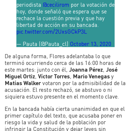
periodista
@cecilirom
por la votación de
hoy, donde señaló que espera que se
rechace la cuestión previa y que hay
libertad de acción en su bancada.
pic.twitter.com/2UxsGCkP3L
— Pauta (@Pauta_cl)
October 13, 2020
De alguna forma, Flores adelantaba lo que
terminó ocurriendo cerca de las 16:00 horas de
este martes: junto con él,
Joanna Pérez
,
José
Miguel Ortiz
,
Víctor Torres
,
Mario Venegas
y
Matías Walker
votaron por la admisibilidad de la
acusación. El resto rechazó, se abstuvo o ni
siquiera estuvo presente en el momento clave.
En la bancada había cierta unanimidad en que el
primer capítulo del texto, que acusaba poner en
riesgo la vida y salud de la población por
infringir la Constitución y dejar leyes sin