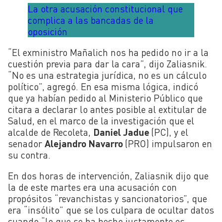
La otra acusación constitucional que
complica a las bancadas de la
oposición
“El exministro Mañalich nos ha pedido no ir a la
cuestión previa para dar la cara”, dijo Zaliasnik.
“No es una estrategia jurídica, no es un cálculo
político”, agregó. En esa misma lógica, indicó
que ya habían pedido al Ministerio Público que
citara a declarar lo antes posible al extitular de
Salud, en el marco de la investigación que el
alcalde de Recoleta,
Daniel Jadue
(PC), y el
senador
Alejandro Navarro
(PRO) impulsaron en
su contra.
En dos horas de intervención, Zaliasnik dijo que
la de este martes era una acusación con
propósitos “revanchistas y sancionatorios”, que
era “insólito” que se los culpara de ocultar datos
cuando “lo que se ha hecho justamente es