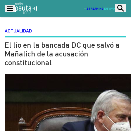
STREAMING
EN VIVO
ACTUALIDAD
El lío en la bancada DC que salvó a
Podcasts
Programas
Mañalich de la acusación
Lo Último
Actualidad
constitucional
Ciudad
Economía
Radio en vivo
Sostenibilidad
Tendencias
Deportes
Entretención y Cultura
Opinión
Dato en Pauta
Señal 2
Contenido Patrocinado