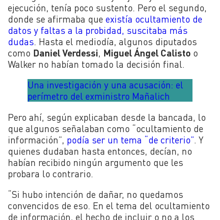
ejecución, tenía poco sustento. Pero el segundo,
donde se afirmaba que
existía ocultamiento de
datos y faltas a la probidad, suscitaba más
dudas
. Hasta el mediodía, algunos diputados
como
Daniel Verdessi
,
Miguel Ángel Calisto
o
Walker no habían tomado la decisión final.
Una investigación y una acusación: el
perímetro del exministro Mañalich
Pero ahí, según explicaban desde la bancada, lo
que algunos señalaban como “ocultamiento de
información”,
podía ser un tema “de criterio”
. Y
quienes dudaban hasta entonces, decían, no
habían recibido ningún argumento que les
probara lo contrario.
“Si hubo intención de dañar, no quedamos
convencidos de eso. En el tema del ocultamiento
de información, el hecho de incluir o no a los