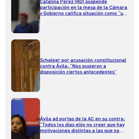
Catalina Pérez (RD) suspende
participación en la mesa de la Cámara
y Gobierno califica situación como “un
total descriterio político”
Schalper por acusación constitucional
contra Ávila: “Nos pusieron a
disposición ciertos antecedentes”
Ávila ad portas de la AC en su contra:
“Todos los días elijo no creer que hay
motivaciones distintas a las que no
sean las asociadas a la cartera”