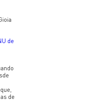
Gioia
,
NU de
cuando
esde
 que,
nas de