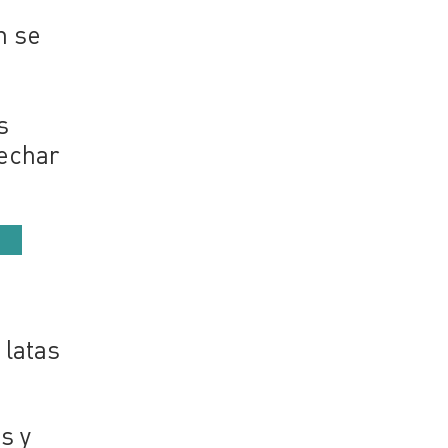
n se
s
vechar
 latas
s y