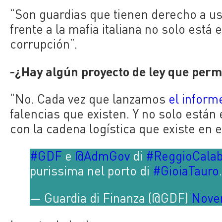
“Son guardias que tienen derecho a us
frente a la mafia italiana no solo está
corrupción”.
-¿Hay algún proyecto de ley que perm
“No. Cada vez que lanzamos
el inform
falencias que existen. Y no solo están
con la cadena logística que existe en e
#GDF
e
@AdmGov
di
#ReggioCalab
purissima nel porto di
#GioiaTauro
— Guardia di Finanza (@GDF)
Nove