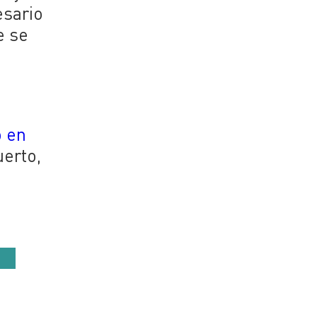
esario
e se
o en
uerto,
n