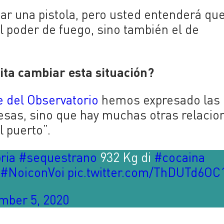
ar una pistola, pero usted entenderá qu
 el poder de fuego, sino también el de
ita cambiar esta situación?
e del Observatorio
hemos expresado las
 esas, sino que hay muchas otras relaci
l puerto”.
ria
#sequestrano
932 Kg di
#cocaina
.
#NoiconVoi
pic.twitter.com/ThDUTd6OC
mber 5, 2020