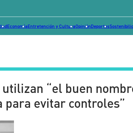
idad
Economía
Entretención y Cultura
Opinión
Deportes
Sostenibili
s utilizan “el buen nombr
 para evitar controles”