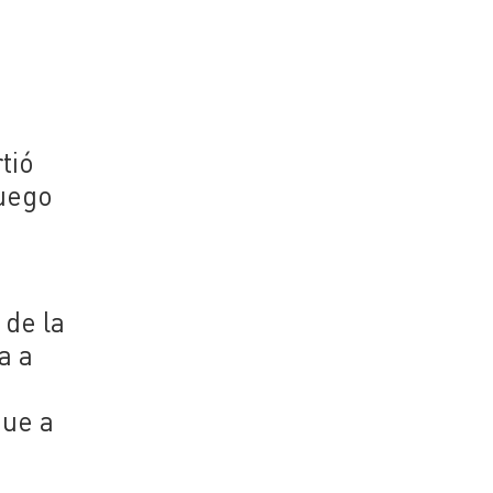
tió
Luego
 de la
a a
que a