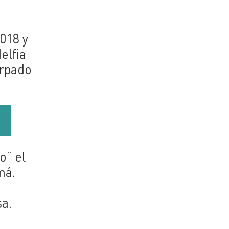
018 y
elfia
arpado
o” el
má.
sa.