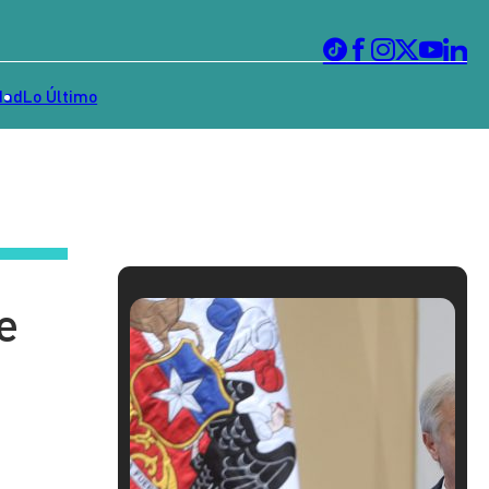
dad
Lo Último
e