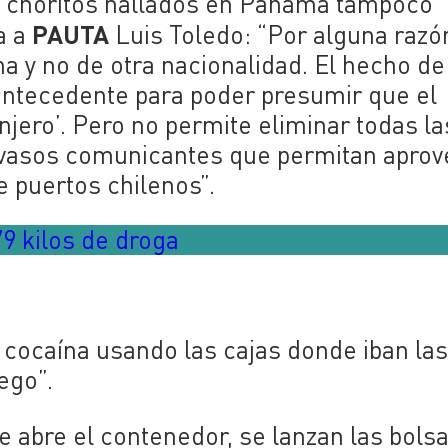
e choritos hallados en Panamá tampoco
PAUTA
a a
Luis Toledo: “Por alguna razó
a y no de otra nacionalidad. El hecho de
ntecedente para poder presumir que el
njero’. Pero no permite eliminar todas la
n vasos comunicantes que permitan apro
e puertos chilenos”.
79 kilos de droga
a cocaína usando las cajas donde iban las
ego”.
 abre el contenedor, se lanzan las bolsa