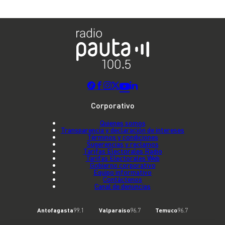
Corporativo
Quienes somos
Transparencia y declaración de intereses
Términos y condiciones
Sugerencias y reclamos
Tarifas Electorales Radio
Tarifas Electorales Web
Gobierno corporativo
Equipo informativo
Contáctenos
Canal de denuncias
Antofagasta
99.1
Valparaíso
96.7
Temuco
96.7