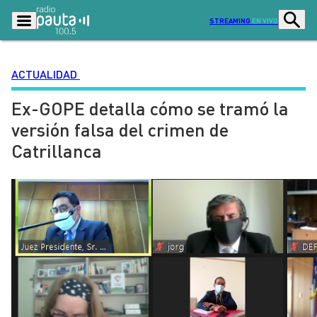
STREAMING
EN VIVO
ACTUALIDAD
Ex-GOPE detalla cómo se tramó la
Podcasts
Programas
versión falsa del crimen de
Lo Último
Actualidad
Catrillanca
Ciudad
Economía
Radio en vivo
Sostenibilidad
Tendencias
Deportes
Entretención y Cultura
Opinión
Dato en Pauta
Señal 2
Contenido Patrocinado