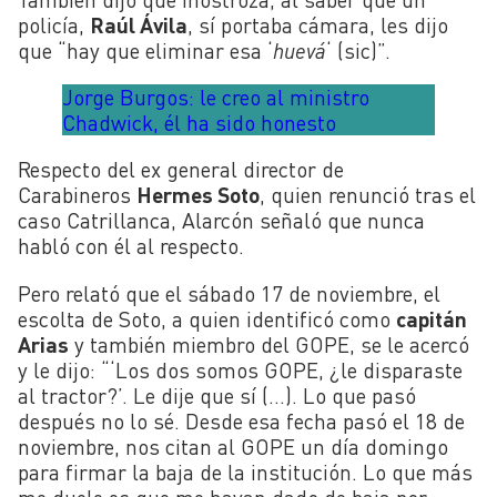
policía,
Raúl Ávila
, sí portaba cámara, les dijo
que “hay que eliminar esa ‘
huevá
‘ (sic)”.
Jorge Burgos: le creo al ministro
Chadwick, él ha sido honesto
Respecto del ex general director de
Carabineros
Hermes Soto
, quien renunció tras el
caso Catrillanca, Alarcón señaló que nunca
habló con él al respecto.
Pero relató que el sábado 17 de noviembre, el
escolta de Soto, a quien identificó como
capitán
Arias
y también miembro del GOPE, se le acercó
y le dijo: “‘Los dos somos GOPE, ¿le disparaste
al tractor?’. Le dije que sí (…). Lo que pasó
después no lo sé. Desde esa fecha pasó el 18 de
noviembre, nos citan al GOPE un día domingo
para firmar la baja de la institución. Lo que más