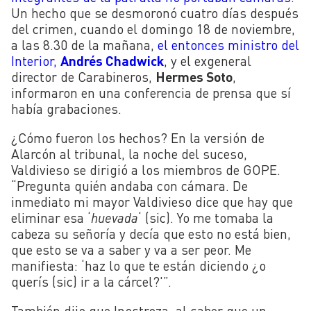
Un hecho que se desmoronó cuatro días después
del crimen, cuando el domingo 18 de noviembre,
a las 8.30 de la mañana,
el entonces ministro del
Interior,
Andrés Chadwick
, y el exgeneral
director de Carabineros,
Hermes Soto
,
informaron en una conferencia de prensa que sí
había grabaciones.
¿Cómo fueron los hechos? En la versión de
Alarcón al tribunal, la noche del suceso,
Valdivieso se dirigió a los miembros de GOPE.
“Pregunta quién andaba con cámara. De
inmediato mi mayor Valdivieso dice que hay que
eliminar esa ‘
huevada
‘ (sic). Yo me tomaba la
cabeza su señoría y decía que esto no está bien,
que esto se va a saber y va a ser peor. Me
manifiesta: ‘haz lo que te están diciendo ¿o
querís (sic) ir a la cárcel?'”.
También dijo que Inostroza, al saber que un