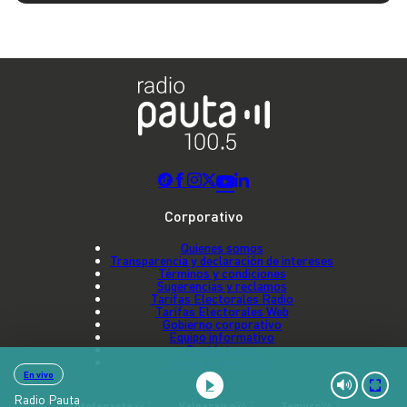
Corporativo
Quienes somos
Transparencia y declaración de intereses
Términos y condiciones
Sugerencias y reclamos
Tarifas Electorales Radio
Tarifas Electorales Web
Gobierno corporativo
Equipo informativo
Contáctenos
Canal de denuncias
En vivo
Radio Pauta
Antofagasta
99.1
Valparaíso
96.7
Temuco
96.7