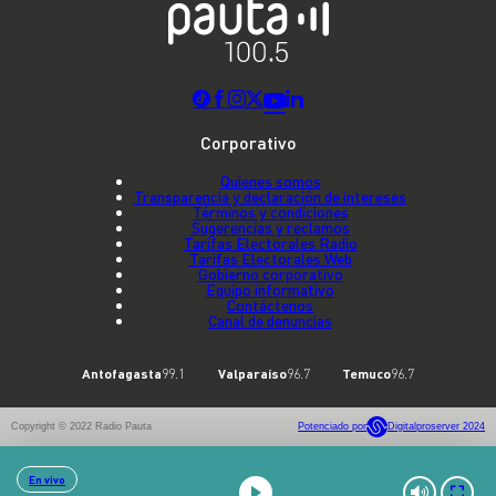
Corporativo
Quienes somos
Transparencia y declaración de intereses
Términos y condiciones
Sugerencias y reclamos
Tarifas Electorales Radio
Tarifas Electorales Web
Gobierno corporativo
Equipo informativo
Contáctenos
Canal de denuncias
Antofagasta
99.1
Valparaíso
96.7
Temuco
96.7
Copyright © 2022 Radio Pauta
Potenciado por
Digitalproserver 2024
En vivo