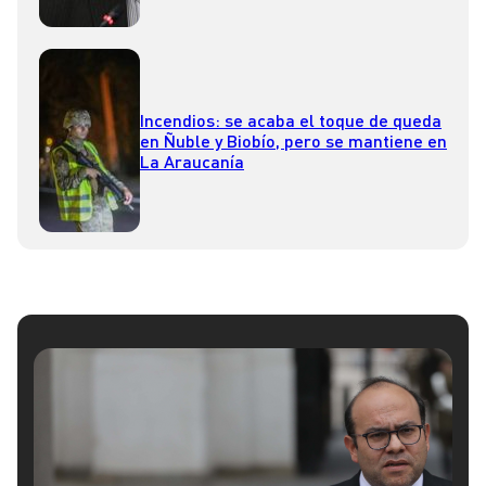
Incendios: se acaba el toque de queda
en Ñuble y Biobío, pero se mantiene en
La Araucanía