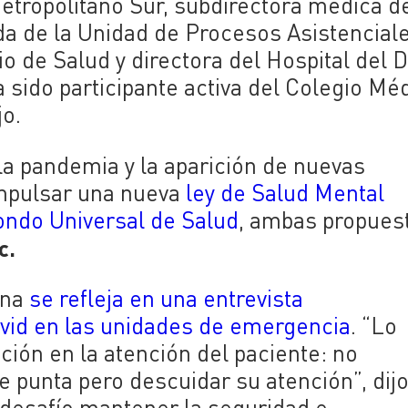
Metropolitano Sur,
subdirectora médica d
da de la Unidad de Procesos Asistencial
io de Salud y directora
del Hospital del D
sido participante activa del Colegio Méd
jo.
a pandemia y la aparición de nuevas
impulsar una nueva
ley de Salud Mental
Fondo Universal de Salud
, ambas propues
c.
ina
se refleja en una entrevista
ovid en las unidades de emergencia
. “L
o
ión en la atención del paciente: no
 punta pero descuidar su atención”, dij
 desafío mantener la seguridad e