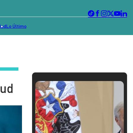
dad
Lo Último
lud