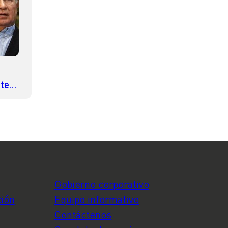
nte
aber
n el
Gobierno corporativo
ción
Equipo informativo
Contáctenos