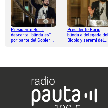
Presidente Boric
Presidente Boric
descarta “blindajes”
blinda a delegada de
por parte del Gobierno
Biobío y seremi del
y asegura que “todo
Maule y critica
quien tenga
“festival de renuncia
responsabilidad tiene
que exige la oposició
que responder”