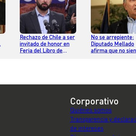
Rechazo de Chile a ser
No se arrepiente:
l
invitado de honor en
Diputado Mellado
Feria del Libro de
afirma que no sie
Frankfurt: la primera
“vergüenza” de h
s”
grieta entre el
filtrado reunión co
n
Presidente Boric y el
Presidente Boric
ministro de Cultura
Corporativo
Quiénes somos
Transparencia y declara
de intereses