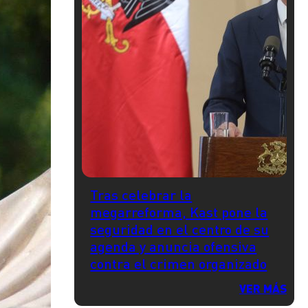
Tras celebrar la
megarreforma, Kast pone la
seguridad en el centro de su
agenda y anuncia ofensiva
contra el crimen organizado
VER MÁS