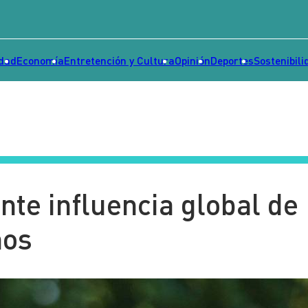
idad
Economía
Entretención y Cultura
Opinión
Deportes
Sostenibili
nte influencia global de
ños