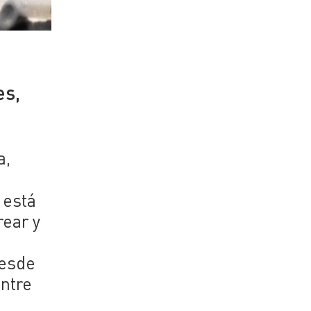
es,
a,
 está
rear y
desde
entre