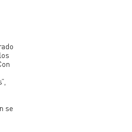
orado
los
Con
”,
e
n se