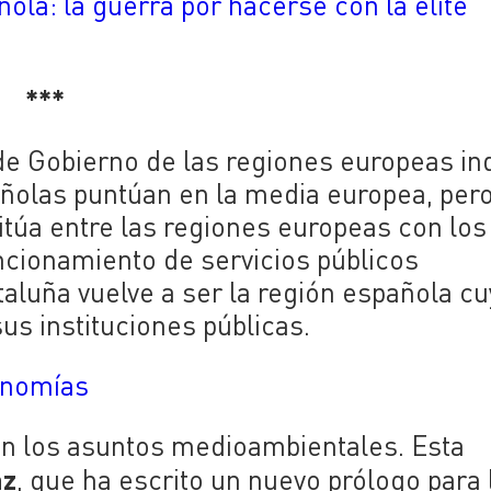
ola: la guerra por hacerse con la élite
***
 de Gobierno de las regiones europeas in
olas puntúan en la media europea, per
sitúa entre las regiones europeas con los
ncionamiento de servicios públicos
taluña vuelve a ser la región española c
us instituciones públicas.
onomías
en los asuntos medioambientales. Esta
az
, que ha escrito un nuevo prólogo para 