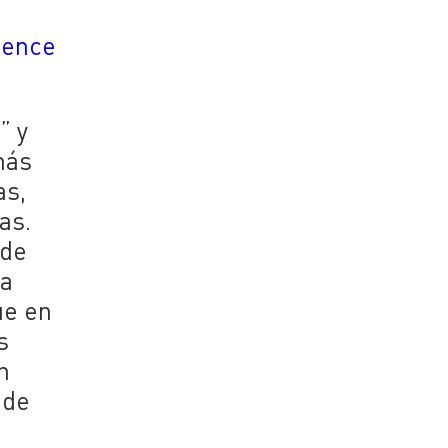
uence
” y
más
as,
as.
 de
la
ue en
s
n
 de