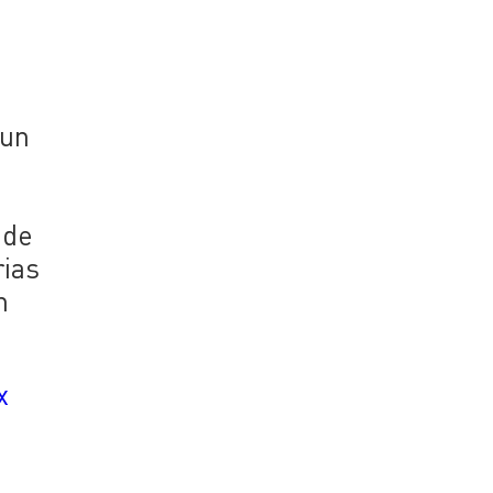
 un
 de
rias
n
x