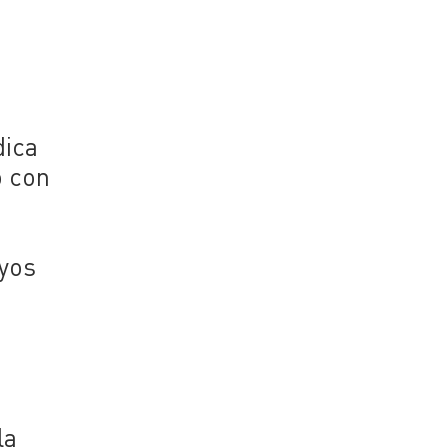
dica
o con
uyos
la