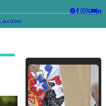
dad
Lo Último