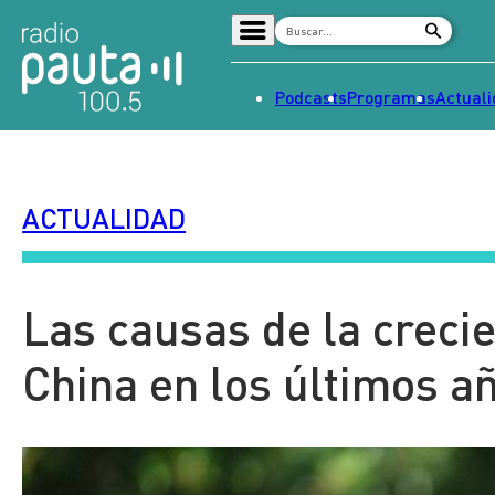
Podcasts
Programas
Actual
Home
Radio en vivo
ACTUALIDAD
Streaming
Señal 2
Tendencias
Las causas de la crecie
Dato en Pauta
China en los últimos a
Contenido Patrocinado