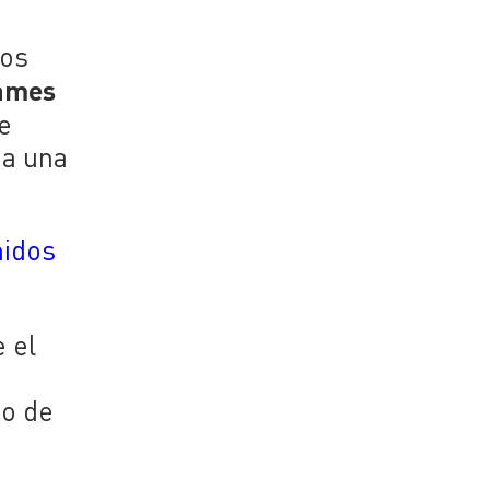
dos
ames
e
ea una
nidos
e el
do de