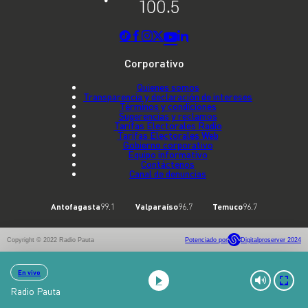
Corporativo
Quienes somos
Transparencia y declaración de intereses
Términos y condiciones
Sugerencias y reclamos
Tarifas Electorales Radio
Tarifas Electorales Web
Gobierno corporativo
Equipo informativo
Contáctenos
Canal de denuncias
Antofagasta
99.1
Valparaíso
96.7
Temuco
96.7
Copyright © 2022 Radio Pauta
Potenciado por
Digitalproserver 2024
En vivo
Radio Pauta