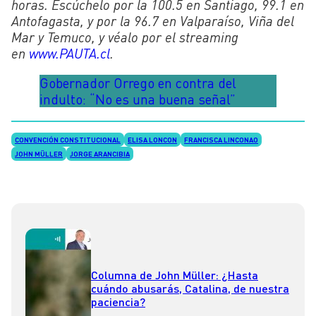
horas. Escúchelo por la 100.5 en Santiago, 99.1 en
Antofagasta, y por la 96.7 en Valparaíso, Viña del
Mar y Temuco, y véalo por el streaming
en
www.PAUTA.cl
.
Gobernador Orrego en contra del
indulto: “No es una buena señal”
CONVENCIÓN CONSTITUCIONAL
ELISA LONCON
FRANCISCA LINCONAO
JOHN MÜLLER
JORGE ARANCIBIA
Columna de John Müller: ¿Hasta
cuándo abusarás, Catalina, de nuestra
paciencia?