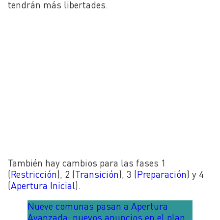
tendrán más libertades.
También hay cambios para las fases 1
(
Restricción
), 2 (
Transición
), 3 (
Preparación
) y 4
(
Apertura Inicial
).
Nueve comunas pasan a Apertura
Avanzada: nuevos anuncios en el plan