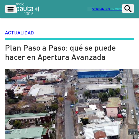
STREAMING
EN VIVO
ACTUALIDAD
Plan Paso a Paso: qué se puede
Podcasts
Programas
hacer en Apertura Avanzada
Lo Último
Actualidad
Ciudad
Economía
Radio en vivo
Sostenibilidad
Tendencias
Deportes
Entretención y Cultura
Opinión
Dato en Pauta
Señal 2
Contenido Patrocinado