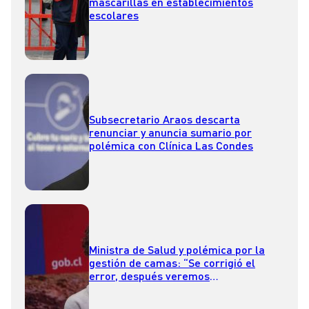
mascarillas en establecimientos
escolares
Subsecretario Araos descarta
renunciar y anuncia sumario por
polémica con Clínica Las Condes
Ministra de Salud y polémica por la
gestión de camas: “Se corrigió el
error, después veremos
responsabilidades”