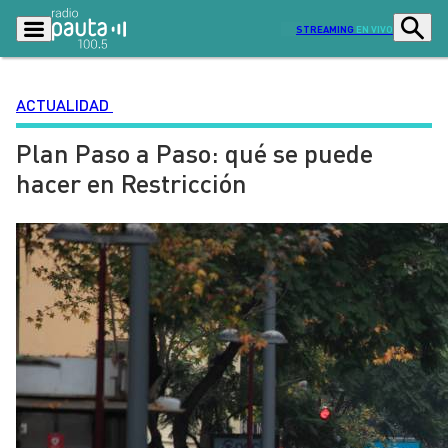
STREAMING
EN VIVO
ACTUALIDAD
Plan Paso a Paso: qué se puede
Podcasts
Programas
hacer en Restricción
Lo Último
Actualidad
Ciudad
Economía
Radio en vivo
Sostenibilidad
Tendencias
Deportes
Entretención y Cultura
Opinión
Dato en Pauta
Señal 2
Contenido Patrocinado