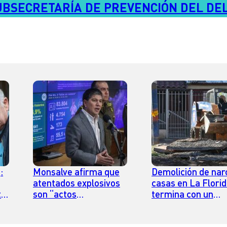
UBSECRETARÍA DE PREVENCIÓN DEL DEL
:
Monsalve afirma que
Demolición de nar
atentados explosivos
casas en La Flori
te
son “actos
termina con un
terroristas” pero
memorial de
a
insiste en que “la ley
narcotraficante