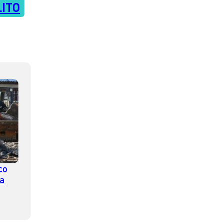
ITO
co
da