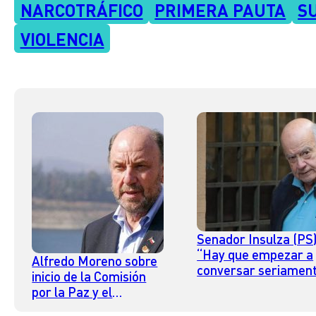
NARCOTRÁFICO
PRIMERA PAUTA
S
VIOLENCIA
Senador Insulza (PS)
“Hay que empezar a
Alfredo Moreno sobre
conversar seriamen
inicio de la Comisión
la posibilidad de un
por la Paz y el
Estado de Sitio” par
Entendimiento: “No