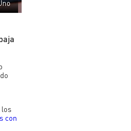
Uno
baja
o
ado
 los
es con