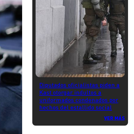
Diputados oficialistas piden a
Kast otorgar indultos a
uniformados condenados por
hechos del estallido social
VER MÁS