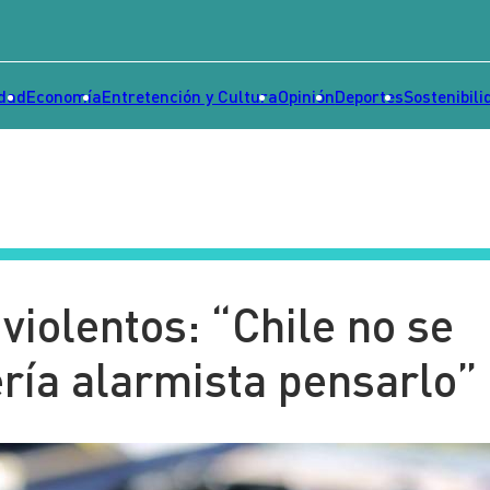
idad
Economía
Entretención y Cultura
Opinión
Deportes
Sostenibili
violentos: “Chile no se
ería alarmista pensarlo”