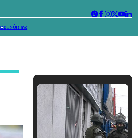
dad
Lo Último