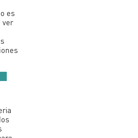
to es
 ver
os
ciones
eria
dos
s
para