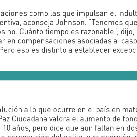
tuaciones como las que impulsan el indul
eventiva, aconseja Johnson. “Tenemos que
os no. Cuánto tiempo es razonable”, dijo,
ar en compensaciones asociadas a cas
“Pero eso es distinto a establecer excep
olución a lo que ocurre en el país en mat
e Paz Ciudadana valora el aumento de fon
 10 años, pero dice que aun faltan en do
e persecución del delito; y reinserción, 