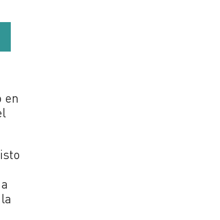
o en
el
isto
 a
 la