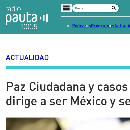
Podcasts
Programas
Actual
Home
Radio en vivo
ACTUALIDAD
Streaming
Señal 2
Tendencias
Paz Ciudadana y casos 
Dato en Pauta
dirige a ser México y s
Contenido Patrocinado