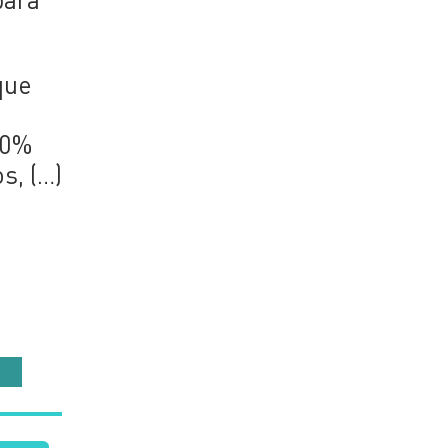
que
50%
s, (…)