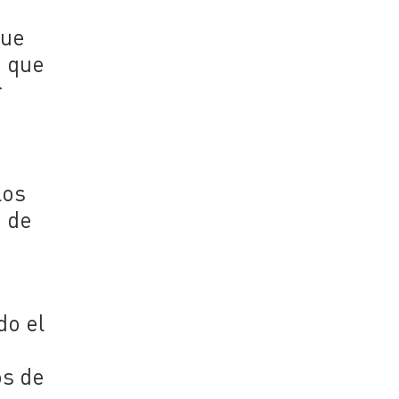
que
a que
r
los
o de
do el
os de