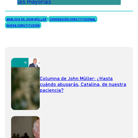
las mayorías
ANÁLISIS DE JOHN MÜLLER
CONVENCIÓN CONSTITUCIONAL
NUEVA CONSTITUCIÓN
Columna de John Müller: ¿Hasta
cuándo abusarás, Catalina, de nuestra
paciencia?