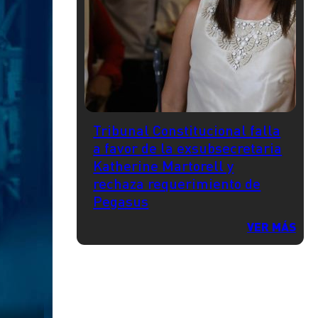
Tribunal Constitucional falla
a favor de la exsubsecretaria
Katherine Martorell y
rechaza requerimiento de
Pegasus
VER MÁS