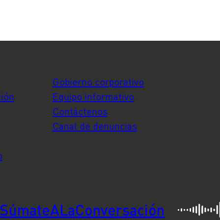
n el
Gobierno corporativo
ción
Equipo informativo
Contáctenos
Canal de denuncias
o
SúmateALaConversación