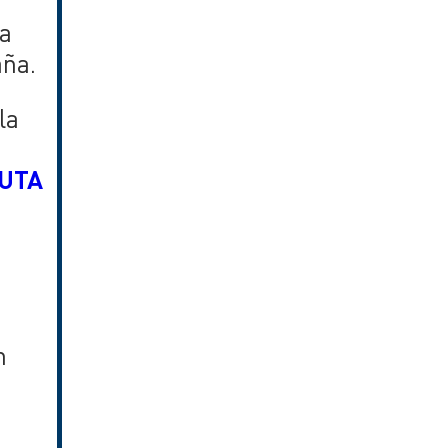
la
aña.
la
UTA
n