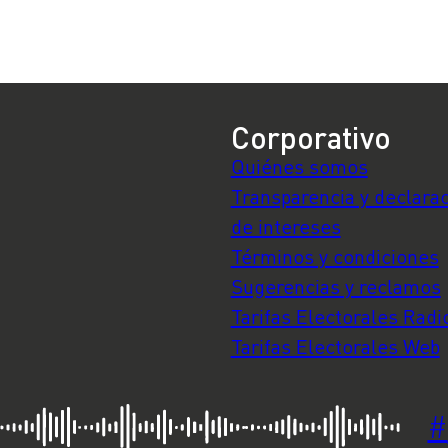
s”
grieta entre el
filtrado reunión co
n
Presidente Boric y el
Presidente Boric
ministro de Cultura
Corporativo
Quiénes somos
Transparencia y declara
de intereses
Términos y condiciones
Sugerencias y reclamos
Tarifas Electorales Radi
Tarifas Electorales Web
#