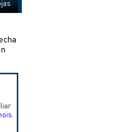
ojas
recha
en
liar
nois
.