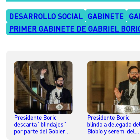
DESARROLLO SOCIAL
GABINETE
GA
PRIMER GABINETE DE GABRIEL BORI
Presidente Boric
Presidente Boric
descarta “blindajes”
blinda a delegada de
por parte del Gobierno
Biobío y seremi del
y asegura que “todo
Maule y critica