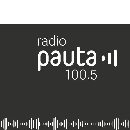
quien tenga
“festival de renuncia
responsabilidad tiene
que exige la oposició
que responder”