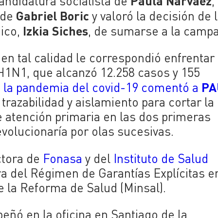
Paula Narváez
andidatura socialista de
,
Gabriel Boric
 de
y valoró la decisión de 
Izkia Siches
ico,
, de sumarse a la camp
en tal calidad le correspondió enfrentar 
 H1N1, que alcanzó 12.258 casos y 155
PA
e la pandemia del covid-19 comentó a
 trazabilidad y aislamiento para cortar la
de atención primaria en las dos primeras
evolucionaría por olas sucesivas.
ctora de
Fonasa
y del
Instituto de Salud
a del Régimen de Garantías Explícitas e
e la Reforma de Salud (Minsal).
eñó en la oficina en Santiago de la