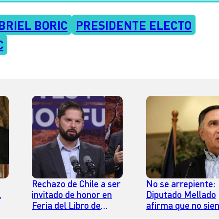
BRIEL BORIC
PRESIDENTE ELECTO
C
Rechazo de Chile a ser
No se arrepiente:
l
invitado de honor en
Diputado Mellado
Feria del Libro de
afirma que no sie
Frankfurt: la primera
“vergüenza” de h