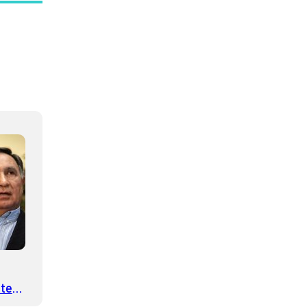
nte
aber