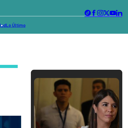
dad
Lo Último