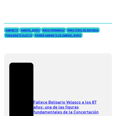
GABINETE
GABRIEL BORIC
MAYA FERNÁNDEZ
MINISTERIO DE DEFENSA
PRESIDENTE ELECTO
PRIMER GABINETE DE GABRIEL BORIC
Fallece Belisario Velasco a los 87
años: una de las figuras
fundamentales de la Concertación