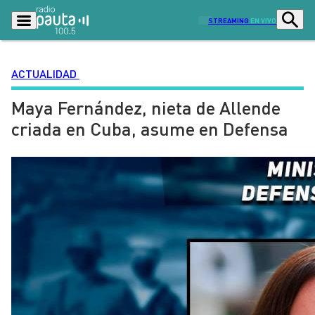
STREAMING
EN VIVO
ACTUALIDAD
Maya Fernández, nieta de Allende
Podcasts
Programas
criada en Cuba, asume en Defensa
Lo Último
Actualidad
Ciudad
Economía
Radio en vivo
Sostenibilidad
Tendencias
Deportes
Entretención y Cultura
Opinión
Dato en Pauta
Señal 2
Contenido Patrocinado