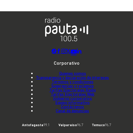
Corporativo
Quienes somos
Transparencia y declaración de intereses
Términos y condiciones
Sugerencias y reclamos
Tarifas Electorales Radio
Tarifas Electorales Web
Gobierno corporativo
Equipo informativo
Contáctenos
Canal de denuncias
Antofagasta
99.1
Valparaíso
96.7
Temuco
96.7