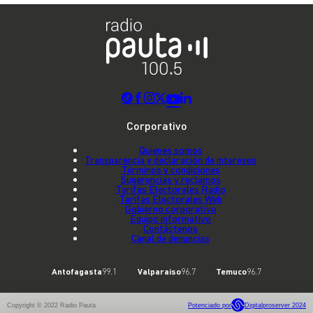
Corporativo
Quienes somos
Transparencia y declaración de intereses
Términos y condiciones
Sugerencias y reclamos
Tarifas Electorales Radio
Tarifas Electorales Web
Gobierno corporativo
Equipo informativo
Contáctenos
Canal de denuncias
Antofagasta
99.1
Valparaíso
96.7
Temuco
96.7
Copyright © 2022 Radio Pauta
Potenciado por
Digitalproserver 2024