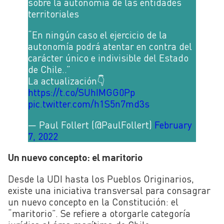
sobre la autonomía de las entidades
territoriales
“En ningún caso el ejercicio de la
autonomía podrá atentar en contra del
carácter único e indivisible del Estado
de Chile..”
La actualización👇
https://t.co/SUhIMGG0Pp
pic.twitter.com/h1S5n7md3s
— Paul Follert (@PaulFollert)
February
7, 2022
Un nuevo concepto: el maritorio
Desde la UDI hasta los Pueblos Originarios,
existe una iniciativa transversal para consagrar
un nuevo concepto en la Constitución: el
“maritorio”. Se refiere a otorgarle categoría