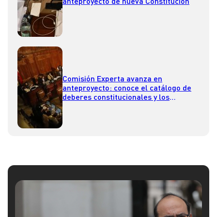
anteproyecto de nueva Constitución
Comisión Experta avanza en
anteproyecto: conoce el catálogo de
deberes constitucionales y los
derechos sociales aprobados