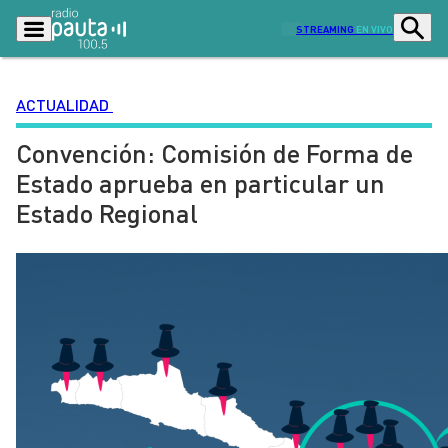
STREAMING
EN VIVO
ACTUALIDAD
Convención: Comisión de Forma de
Podcasts
Programas
Estado aprueba en particular un
Lo Último
Actualidad
Estado Regional
Ciudad
Economía
Radio en vivo
Sostenibilidad
Tendencias
Deportes
Entretención y Cultura
Opinión
Dato en Pauta
Señal 2
Contenido Patrocinado