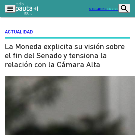
STREAMING
EN VIVO
ACTUALIDAD
La Moneda explicita su visión sobre
Podcasts
Programas
el fin del Senado y tensiona la
Lo Último
Actualidad
relación con la Cámara Alta
Ciudad
Economía
Radio en vivo
Sostenibilidad
Tendencias
Deportes
Entretención y Cultura
Opinión
Dato en Pauta
Señal 2
Contenido Patrocinado