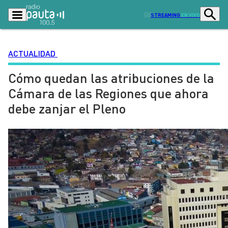
STREAMING
EN VIVO
ACTUALIDAD
Cómo quedan las atribuciones de la
Podcasts
Programas
Cámara de las Regiones que ahora
Lo Último
Actualidad
debe zanjar el Pleno
Ciudad
Economía
Radio en vivo
Sostenibilidad
Tendencias
Deportes
Entretención y Cultura
Opinión
Dato en Pauta
Señal 2
Contenido Patrocinado