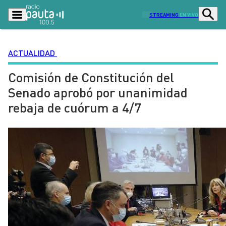
STREAMING
EN VIVO
ACTUALIDAD
Comisión de Constitución del
Podcasts
Programas
Senado aprobó por unanimidad
Lo Último
Actualidad
rebaja de cuórum a 4/7
Ciudad
Economía
Radio en vivo
Sostenibilidad
Tendencias
Deportes
Entretención y Cultura
Opinión
Dato en Pauta
Señal 2
Contenido Patrocinado