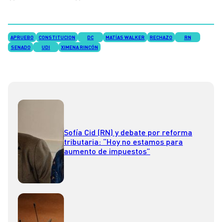
APRUEBO
CONSTITUCION
DC
MATÍAS WALKER
RECHAZO
RN
SENADO
UDI
XIMENA RINCÓN
Sofía Cid (RN) y debate por reforma
tributaria: “Hoy no estamos para
aumento de impuestos”