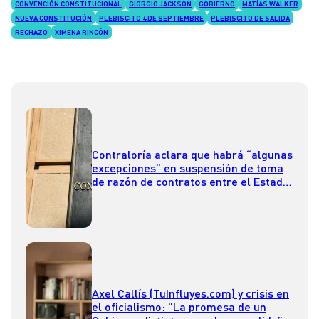
CONVENCIÓN CONSTITUCIONAL
GIORGIO JACKSON
GOBIERNO
MATÍAS WALKER
NUEVA CONSTITUCIÓN
PLEBISCITO 4 DE SEPTIEMBRE
PLEBISCITO DE SALIDA
RECHAZO
XIMENA RINCÓN
Contraloría aclara que habrá “algunas
excepciones” en suspensión de toma
de razón de contratos entre el Estado
y fundaciones
Axel Callís (TuInfluyes.com) y crisis en
el oficialismo: “La promesa de un