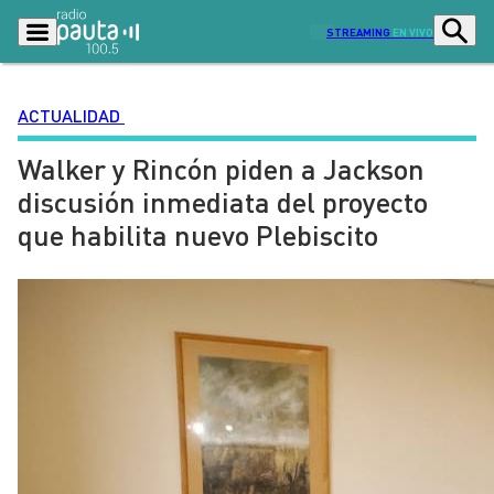
STREAMING
EN VIVO
ACTUALIDAD
Walker y Rincón piden a Jackson
Podcasts
Programas
discusión inmediata del proyecto
Lo Último
Actualidad
que habilita nuevo Plebiscito
Ciudad
Economía
Radio en vivo
Sostenibilidad
Tendencias
Deportes
Entretención y Cultura
Opinión
Dato en Pauta
Señal 2
Contenido Patrocinado