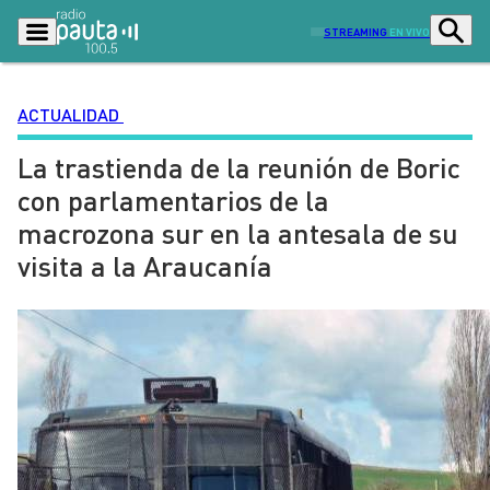
STREAMING
EN VIVO
ACTUALIDAD
La trastienda de la reunión de Boric
Podcasts
Programas
con parlamentarios de la
Lo Último
Actualidad
macrozona sur en la antesala de su
Ciudad
Economía
visita a la Araucanía
Radio en vivo
Sostenibilidad
Tendencias
Deportes
Entretención y Cultura
Opinión
Dato en Pauta
Señal 2
Contenido Patrocinado