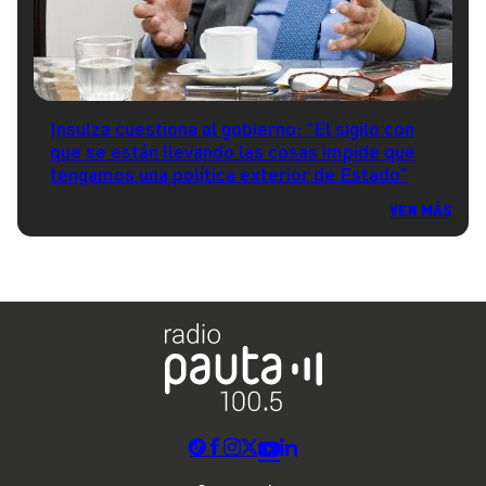
Insulza cuestiona al gobierno: "El sigilo con
que se están llevando las cosas impide que
tengamos una política exterior de Estado"
VER MÁS