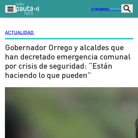
STREAMING
EN VIVO
ACTUALIDAD
Gobernador Orrego y alcaldes que
Podcasts
Programas
han decretado emergencia comunal
Lo Último
Actualidad
por crisis de seguridad: “Están
Ciudad
Economía
haciendo lo que pueden”
Radio en vivo
Sostenibilidad
Tendencias
Deportes
Entretención y Cultura
Opinión
Dato en Pauta
Señal 2
Contenido Patrocinado