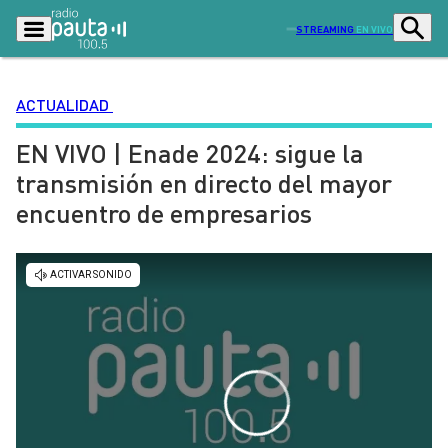
STREAMING
EN VIVO
ACTUALIDAD
EN VIVO | Enade 2024: sigue la
Podcasts
Programas
transmisión en directo del mayor
Lo Último
Actualidad
encuentro de empresarios
Ciudad
Economía
Radio en vivo
Sostenibilidad
Tendencias
Deportes
Entretención y Cultura
Opinión
Dato en Pauta
Señal 2
Contenido Patrocinado