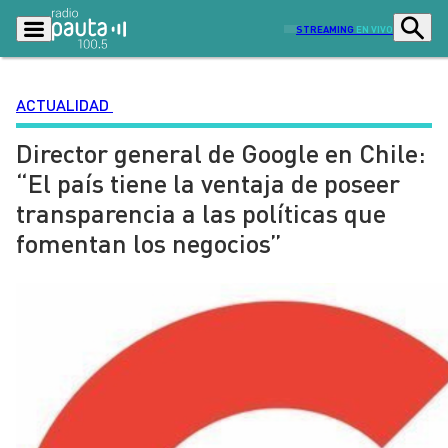
STREAMING
EN VIVO
ACTUALIDAD
Director general de Google en Chile:
Podcasts
Programas
“El país tiene la ventaja de poseer
Lo Último
Actualidad
transparencia a las políticas que
Ciudad
Economía
fomentan los negocios”
Radio en vivo
Sostenibilidad
Tendencias
Deportes
Entretención y Cultura
Opinión
Dato en Pauta
Señal 2
Contenido Patrocinado