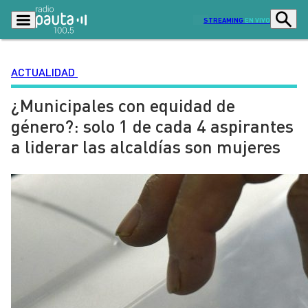
STREAMING
EN VIVO
ACTUALIDAD
¿Municipales con equidad de
Podcasts
Programas
género?: solo 1 de cada 4 aspirantes
Lo Último
Actualidad
a liderar las alcaldías son mujeres
Ciudad
Economía
Radio en vivo
Sostenibilidad
Tendencias
Deportes
Entretención y Cultura
Opinión
Dato en Pauta
Señal 2
Contenido Patrocinado