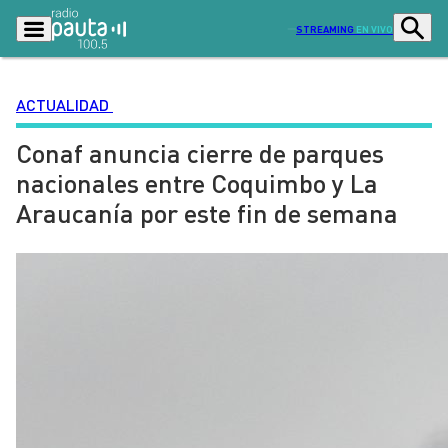
STREAMING
EN VIVO
ACTUALIDAD
Conaf anuncia cierre de parques
Podcasts
Programas
nacionales entre Coquimbo y La
Lo Último
Actualidad
Araucanía por este fin de semana
Ciudad
Economía
Radio en vivo
Sostenibilidad
Tendencias
Deportes
Entretención y Cultura
Opinión
Dato en Pauta
Señal 2
Contenido Patrocinado