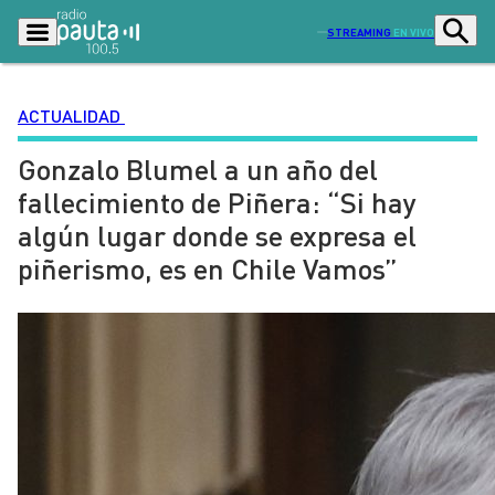
STREAMING
EN VIVO
ACTUALIDAD
Gonzalo Blumel a un año del
Podcasts
Programas
fallecimiento de Piñera: “Si hay
Lo Último
Actualidad
algún lugar donde se expresa el
Ciudad
Economía
piñerismo, es en Chile Vamos”
Radio en vivo
Sostenibilidad
Tendencias
Deportes
Entretención y Cultura
Opinión
Dato en Pauta
Señal 2
Contenido Patrocinado