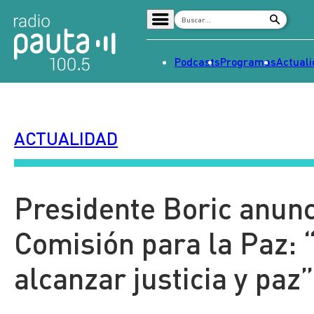
Podcasts
Programas
Actual
Home
Radio en vivo
ACTUALIDAD
Streaming
Señal 2
Tendencias
Presidente Boric anunc
Dato en Pauta
Comisión para la Paz: 
Contenido Patrocinado
alcanzar justicia y paz