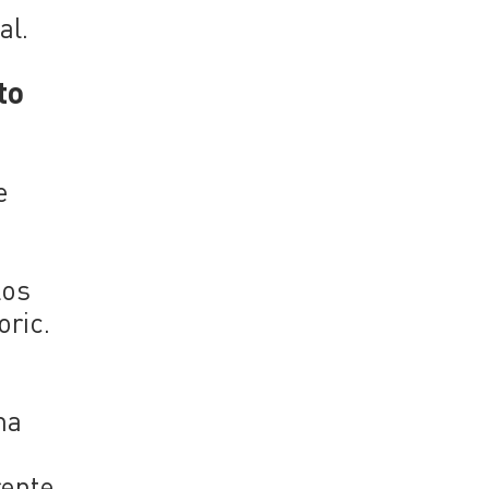
al.
to
e
los
oric.
ma
ente,