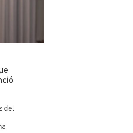
que
nció
z del
na