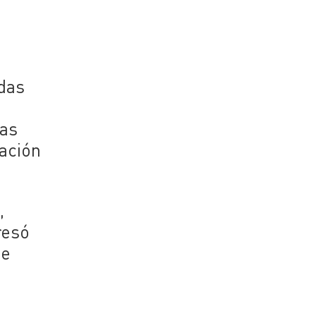
idas
o
vas
ración
,
resó
de