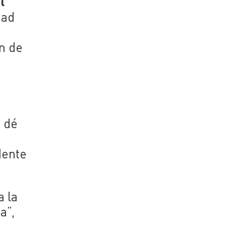
l
dad
n de
e dé
dente
a la
a”,