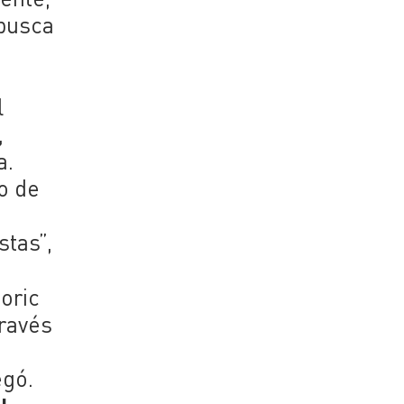
 busca
l
,
a.
o de
o
stas”,
oric
través
egó.