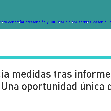
idad
Economía
Entretención y Cultura
Opinión
Deportes
Sostenibili
ia medidas tras informe
“Una oportunidad única 
”