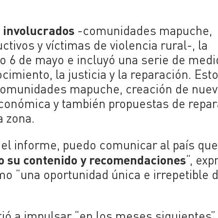
s involucrados
-comunidades mapuche,
tivos y víctimas de violencia rural-, la
o 6 de mayo e incluyó una serie de med
imiento, la justicia y la reparación. Est
a comunidades mapuche, creación de nue
 económica y también propuestas de repa
a zona.
del informe, puedo comunicar al país que
o su contenido y recomendaciones
“, exp
omo “una oportunidad única e irrepetible 
ió a impulsar “en los meses siguientes”