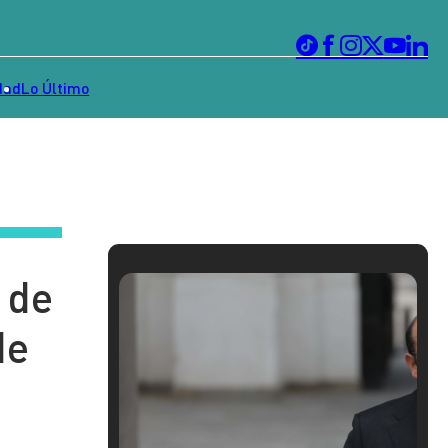
dad
Lo Último
 de
de