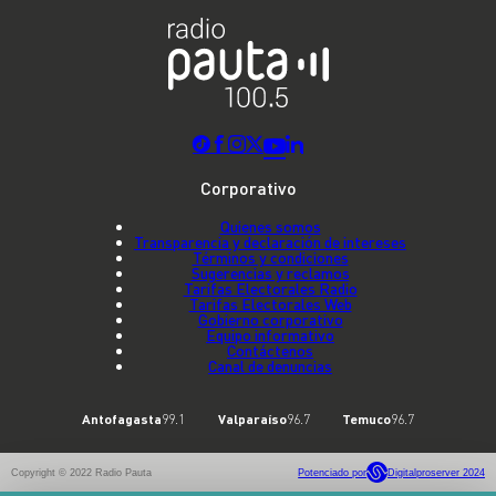
Corporativo
Quienes somos
Transparencia y declaración de intereses
Términos y condiciones
Sugerencias y reclamos
Tarifas Electorales Radio
Tarifas Electorales Web
Gobierno corporativo
Equipo informativo
Contáctenos
Canal de denuncias
Antofagasta
99.1
Valparaíso
96.7
Temuco
96.7
Copyright © 2022 Radio Pauta
Potenciado por
Digitalproserver 2024