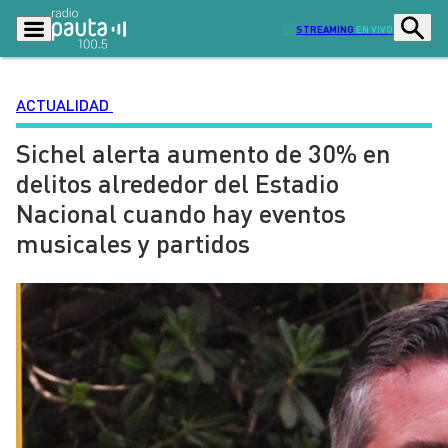
STREAMING
EN VIVO
ACTUALIDAD
Sichel alerta aumento de 30% en
Podcasts
Programas
delitos alrededor del Estadio
Lo Último
Actualidad
Nacional cuando hay eventos
Ciudad
Economía
musicales y partidos
Radio en vivo
Sostenibilidad
Tendencias
Deportes
Entretención y Cultura
Opinión
Dato en Pauta
Señal 2
Contenido Patrocinado