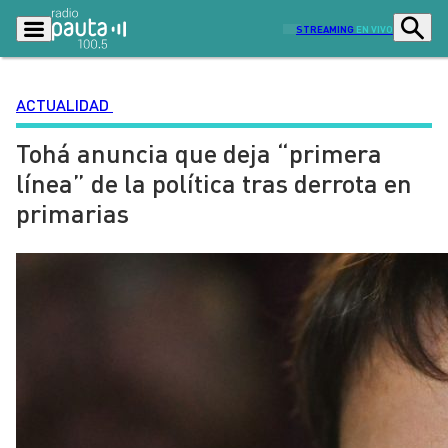
STREAMING
EN VIVO
ACTUALIDAD
Tohá anuncia que deja “primera
Podcasts
Programas
línea” de la política tras derrota en
Lo Último
Actualidad
primarias
Ciudad
Economía
Radio en vivo
Sostenibilidad
Tendencias
Deportes
Entretención y Cultura
Opinión
Dato en Pauta
Señal 2
Contenido Patrocinado