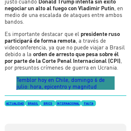
justo cuando
Donald Trump intenta sin éxito
negociar un alto al fuego con Vladimir Putin
, en
medio de una escalada de ataques entre ambos
bandos.
Es importante destacar que el
presidente ruso
participará de forma remota
, a través de
videoconferencia, ya que no puede viajar a Brasil
debido a la
orden de arresto que pesa sobre él
por parte de la Corte Penal Internacional (CPI)
,
por presuntos crímenes de guerra en Ucrania.
Temblor hoy en Chile, domingo 6 de
julio: hora, epicentro y magnitud
ACTUALIDAD
BRASIL
BRICS
INTERNACIONAL
PAUTA