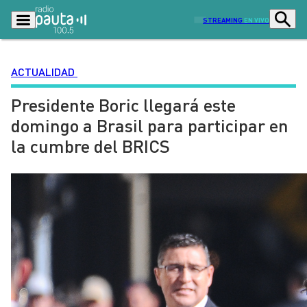
STREAMING
EN VIVO
ACTUALIDAD
Presidente Boric llegará este
Podcasts
Programas
domingo a Brasil para participar en
Lo Último
Actualidad
la cumbre del BRICS
Ciudad
Economía
Radio en vivo
Sostenibilidad
Tendencias
Deportes
Entretención y Cultura
Opinión
Dato en Pauta
Señal 2
Contenido Patrocinado