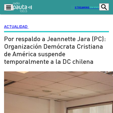
STREAMING
EN VIVO
ACTUALIDAD
Por respaldo a Jeannette Jara (PC):
Podcasts
Programas
Organización Demócrata Cristiana
Lo Último
Actualidad
de América suspende
Ciudad
Economía
temporalmente a la DC chilena
Radio en vivo
Sostenibilidad
Tendencias
Deportes
Entretención y Cultura
Opinión
Dato en Pauta
Señal 2
Contenido Patrocinado