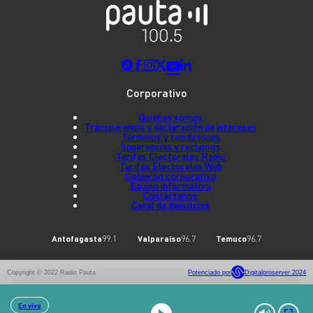
Corporativo
Quienes somos
Transparencia y declaración de intereses
Términos y condiciones
Sugerencias y reclamos
Tarifas Electorales Radio
Tarifas Electorales Web
Gobierno corporativo
Equipo informativo
Contáctenos
Canal de denuncias
Antofagasta
99.1
Valparaíso
96.7
Temuco
96.7
Copyright © 2022 Radio Pauta
Potenciado por
Digitalproserver 2024
En vivo