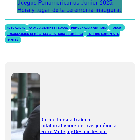
Juegos Panamericanos Junior 2025:
Hora y lugar de la ceremonia inaugural
ACTUALIDAD
APOYO A JEANNETTE JARA
DEMOCRACIA CRISTIANA
ODCA
ORGANIZACIÓN DEMÓCRATA CRISTIANA DE AMÉRICA
PARTIDO COMUNISTA
PAUTA
Durán llama a trabajar
colaborativamente tras polémica
entre Vallejo y Desbordes por
operativo en Barrio Meiggs