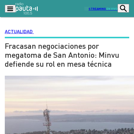
STREAMING
EN VIVO
ACTUALIDAD
Fracasan negociaciones por
Podcasts
Programas
megatoma de San Antonio: Minvu
Lo Último
Actualidad
defiende su rol en mesa técnica
Ciudad
Economía
Radio en vivo
Sostenibilidad
Tendencias
Deportes
Entretención y Cultura
Opinión
Dato en Pauta
Señal 2
Contenido Patrocinado