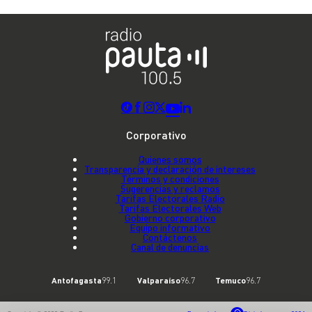
Corporativo
Quienes somos
Transparencia y declaración de intereses
Términos y condiciones
Sugerencias y reclamos
Tarifas Electorales Radio
Tarifas Electorales Web
Gobierno corporativo
Equipo informativo
Contáctenos
Canal de denuncias
Antofagasta
99.1
Valparaíso
96.7
Temuco
96.7