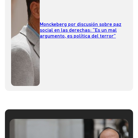
Monckeberg por discusión sobre paz
social en las derechas: “Es un mal
argumento, es política del terror”