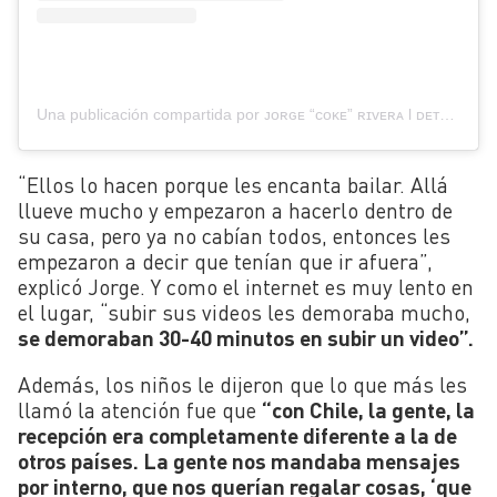
Una publicación compartida por ᴊᴏʀɢᴇ “ᴄᴏᴋᴇ” ʀɪᴠᴇʀᴀ l ᴅᴇᴛᴀʟᴘᴀʟᴏ ᴄᴏɴᴇᴄᴛᴀ (@detalpalo.conecta)
“Ellos lo hacen porque les encanta bailar. Allá
llueve mucho y empezaron a hacerlo dentro de
su casa, pero ya no cabían todos, entonces les
empezaron a decir que tenían que ir afuera”,
explicó Jorge. Y como el internet es muy lento en
el lugar, “subir sus videos les demoraba mucho,
se demoraban 30-40 minutos en subir un video”.
Además, los niños le dijeron que lo que más les
llamó la atención fue que
“con Chile, la gente, la
recepción era completamente diferente a la de
otros países. La gente nos mandaba mensajes
por interno, que nos querían regalar cosas, ‘que