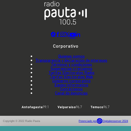
Corporativo
Quienes somos
Transparencia y declaración de intereses
Términos y condiciones
Sugerencias y reclamos
Tarifas Electorales Radio
Tarifas Electorales Web
Gobierno corporativo
Equipo informativo
Contáctenos
Canal de denuncias
Antofagasta
99.1
Valparaíso
96.7
Temuco
96.7
Copyright © 2022 Radio Pauta
Potenciado por
Digitalproserver 2024