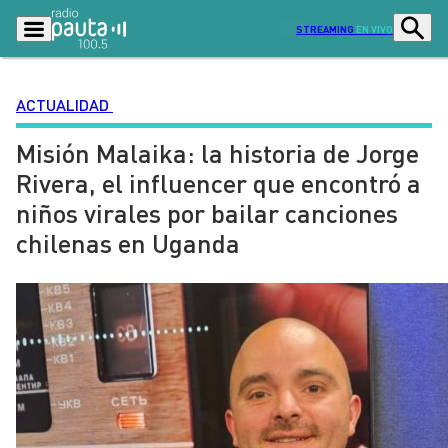
STREAMING
EN VIVO
ACTUALIDAD
Misión Malaika: la historia de Jorge
Podcasts
Programas
Rivera, el influencer que encontró a
Lo Último
Actualidad
niños virales por bailar canciones
Ciudad
Economía
chilenas en Uganda
Radio en vivo
Sostenibilidad
Tendencias
Deportes
Entretención y Cultura
Opinión
Dato en Pauta
Señal 2
Contenido Patrocinado