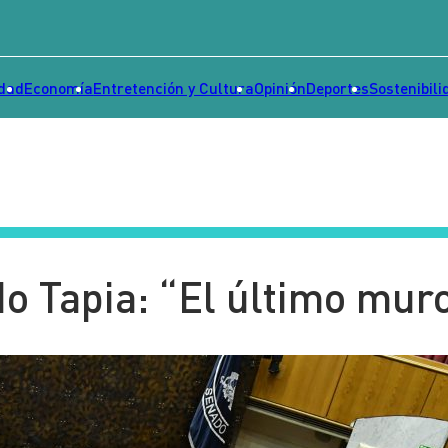
idad
Economía
Entretención y Cultura
Opinión
Deportes
Sostenibili
o Tapia: “El último mur