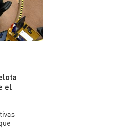
elota
e el
tivas
rque