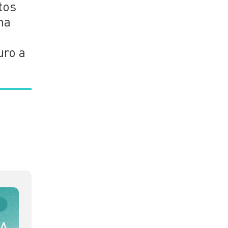
tos
ma
uro a