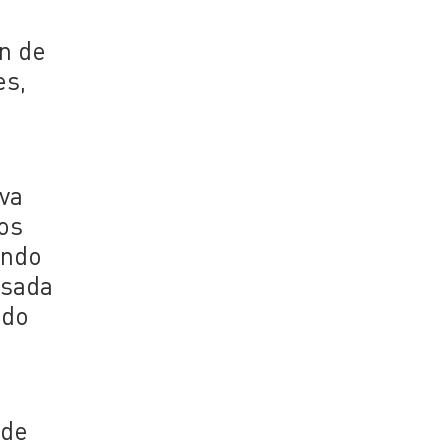
en de
es,
a
iva
dos
ando
asada
ado
 de