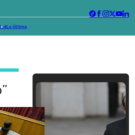
dad
Lo Último
o”