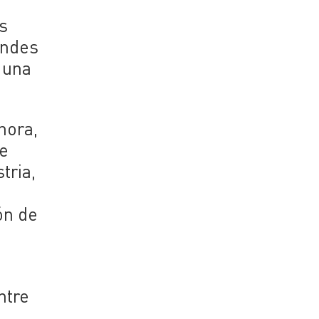
s
andes
 una
hora,
re
tria,
ón de
ntre