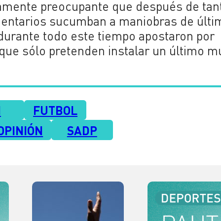
ariamente preocupante que después de tan
amentarios sucumban a maniobras de últi
durante todo este tiempo apostaron por
 que sólo pretenden instalar un último m
N
FUTBOL
OPINIÓN
SADP