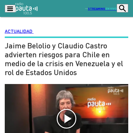
STREAMING
EN VIVO
ACTUALIDAD
Jaime Belolio y Claudio Castro
Podcasts
Programas
advierten riesgos para Chile en
Lo Último
Actualidad
medio de la crisis en Venezuela y el
Ciudad
Economía
rol de Estados Unidos
Radio en vivo
Sostenibilidad
Tendencias
Deportes
Entretención y Cultura
Opinión
Dato en Pauta
Señal 2
Contenido Patrocinado