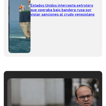
Estados Unidos intercepta petrolero
que operaba bajo bandera rusa por
violar sanciones al crudo venezolano