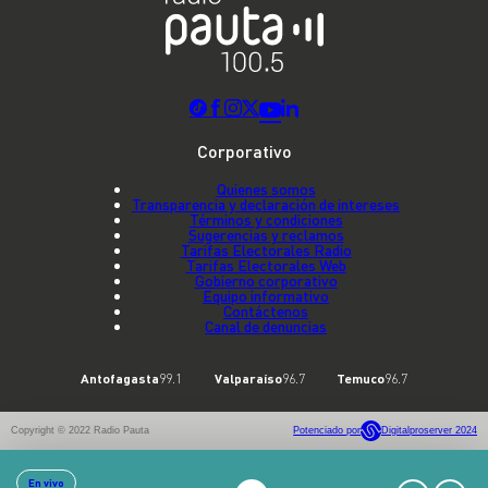
Corporativo
Quienes somos
Transparencia y declaración de intereses
Términos y condiciones
Sugerencias y reclamos
Tarifas Electorales Radio
Tarifas Electorales Web
Gobierno corporativo
Equipo informativo
Contáctenos
Canal de denuncias
Antofagasta
99.1
Valparaíso
96.7
Temuco
96.7
Copyright © 2022 Radio Pauta
Potenciado por
Digitalproserver 2024
En vivo