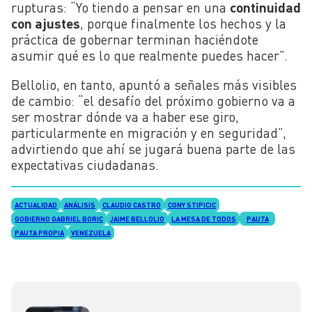
rupturas: “Yo tiendo a pensar en una
continuidad
con ajustes
, porque finalmente los hechos y la
práctica de gobernar terminan haciéndote
asumir qué es lo que realmente puedes hacer”.
Bellolio, en tanto, apuntó a señales más visibles
de cambio: “el desafío del próximo gobierno va a
ser mostrar dónde va a haber ese giro,
particularmente en migración y en seguridad”,
advirtiendo que ahí se jugará buena parte de las
expectativas ciudadanas.
ACTUALIDAD
ANÁLISIS
CLAUDIO CASTRO
CONY STIPICIC
GOBIERNO GABRIEL BORIC
JAIME BELLOLIO
LA MESA DE TODOS
PAUTA
PAUTA PROPIA
VENEZUELA