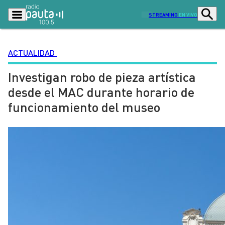
STREAMING
EN VIVO
ACTUALIDAD
Investigan robo de pieza artística
Podcasts
Programas
desde el MAC durante horario de
Lo Último
Actualidad
funcionamiento del museo
Ciudad
Economía
Radio en vivo
Sostenibilidad
Tendencias
Deportes
Entretención y Cultura
Opinión
Dato en Pauta
Señal 2
Contenido Patrocinado