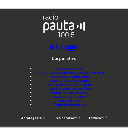
Corporativo
Quienes somos
Transparencia y declaración de intereses
Términos y condiciones
Sugerencias y reclamos
Tarifas Electorales Radio
Tarifas Electorales Web
Gobierno corporativo
Equipo informativo
Contáctenos
Canal de denuncias
Antofagasta
99.1
Valparaíso
96.7
Temuco
96.7