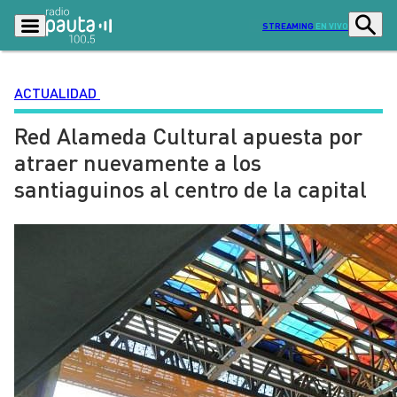
STREAMING
EN VIVO
ACTUALIDAD
Red Alameda Cultural apuesta por
Podcasts
Programas
atraer nuevamente a los
Lo Último
Actualidad
santiaguinos al centro de la capital
Ciudad
Economía
Radio en vivo
Sostenibilidad
Tendencias
Deportes
Entretención y Cultura
Opinión
Dato en Pauta
Señal 2
Contenido Patrocinado