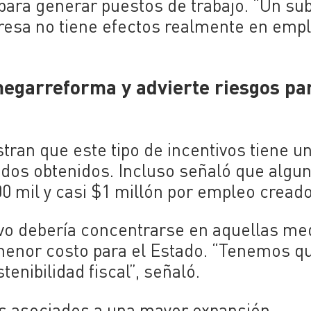
para generar puestos de trabajo. “Un su
presa no tiene efectos realmente en empl
megarreforma y advierte riesgos pa
tran que este tipo de incentivos tiene un
tados obtenidos. Incluso señaló que algu
0 mil y casi $1 millón por empleo creado
ivo debería concentrarse en aquellas me
menor costo para el Estado. “Tenemos q
tenibilidad fiscal”, señaló.
ios asociados a una mayor expansión