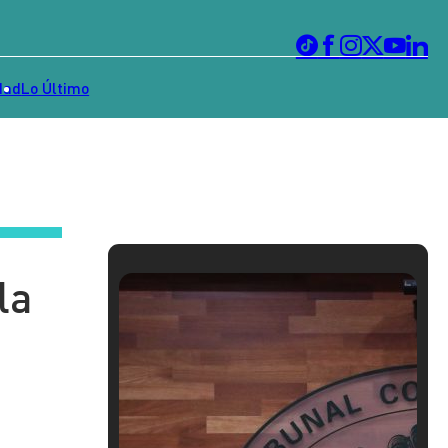
dad
Lo Último
la
e