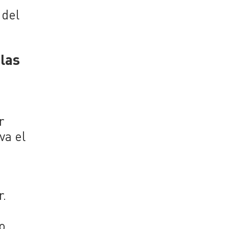
 del
las
r
va el
r.
o