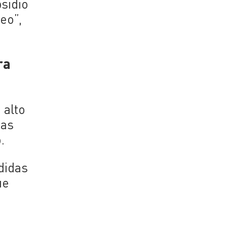
bsidio
eo”,
ra
 alto
nas
.
didas
ue