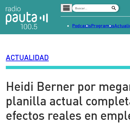
Podcasts
Programas
Actual
Home
Radio en vivo
ACTUALIDAD
Streaming
Señal 2
Tendencias
Heidi Berner por megar
Dato en Pauta
planilla actual comple
Contenido Patrocinado
efectos reales en empl