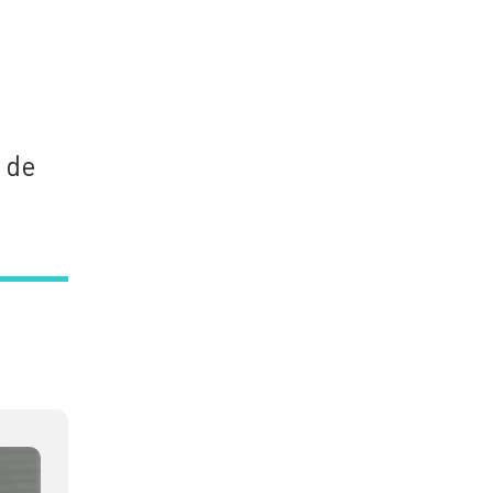
s
 de