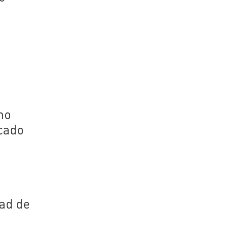
no
rcado
dad de