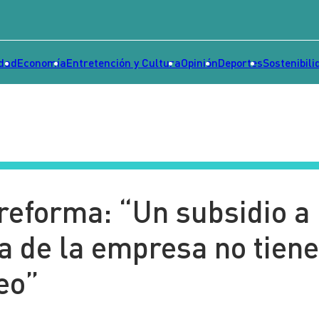
idad
Economía
Entretención y Cultura
Opinión
Deportes
Sostenibili
eforma: “Un subsidio a 
ta de la empresa no tien
eo”