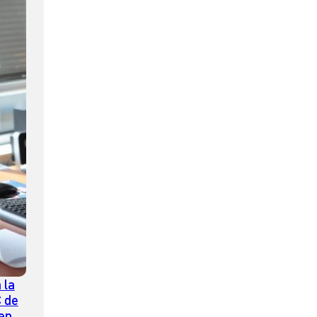
 la
C de
enor