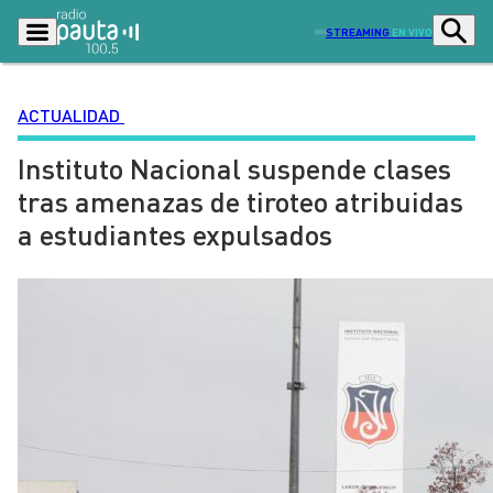
STREAMING
EN VIVO
ACTUALIDAD
Instituto Nacional suspende clases
Podcasts
Programas
tras amenazas de tiroteo atribuidas
Lo Último
Actualidad
a estudiantes expulsados
Ciudad
Economía
Radio en vivo
Sostenibilidad
Tendencias
Deportes
Entretención y Cultura
Opinión
Dato en Pauta
Señal 2
Contenido Patrocinado