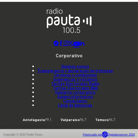
Corporativo
Quienes somos
Transparencia y declaración de intereses
Términos y condiciones
Sugerencias y reclamos
Tarifas Electorales Radio
Tarifas Electorales Web
Gobierno corporativo
Equipo informativo
Contáctenos
Canal de denuncias
Antofagasta
99.1
Valparaíso
96.7
Temuco
96.7
Copyright © 2022 Radio Pauta
Potenciado por
Digitalproserver 2024