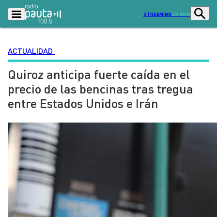
STREAMING
EN VIVO
ACTUALIDAD
Quiroz anticipa fuerte caída en el
Podcasts
Programas
precio de las bencinas tras tregua
Lo Último
Actualidad
entre Estados Unidos e Irán
Ciudad
Economía
Radio en vivo
Sostenibilidad
Tendencias
Deportes
Entretención y Cultura
Opinión
Dato en Pauta
Señal 2
Contenido Patrocinado