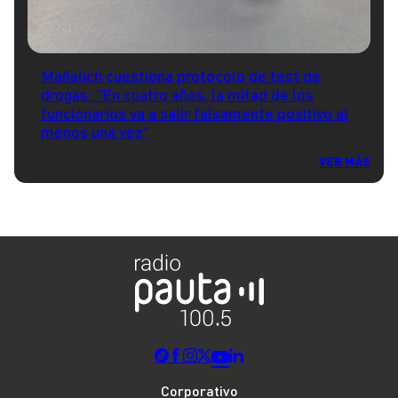
Mañalich cuestiona protocolo de test de
drogas: "En cuatro años, la mitad de los
funcionarios va a salir falsamente positivo al
menos una vez"
VER MÁS
Corporativo