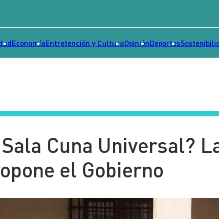
idad
Economía
Entretención y Cultura
Opinión
Deportes
Sostenibili
 Sala Cuna Universal? L
ropone el Gobierno