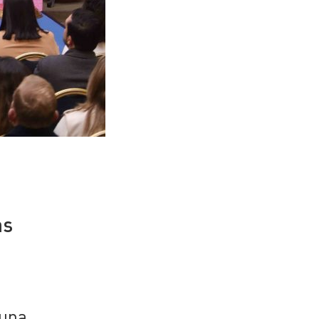
as
una