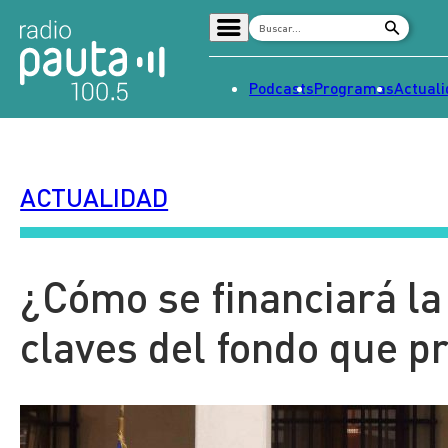
Podcasts
Programas
Actual
Home
Radio en vivo
ACTUALIDAD
Streaming
Señal 2
Tendencias
¿Cómo se financiará la
Dato en Pauta
claves del fondo que p
Contenido Patrocinado