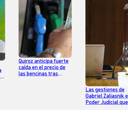
Quiroz anticipa fuerte
caída en el precio de
a
las bencinas tras
n
tregua entre Estados
Unidos e Irán
Las gestiones de
Gabriel Zaliasnik e
Poder Judicial que
están bajo
investigación de la
Fiscalía