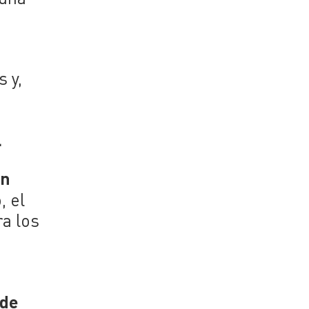
 y,
l
ón
, el
ra los
 de