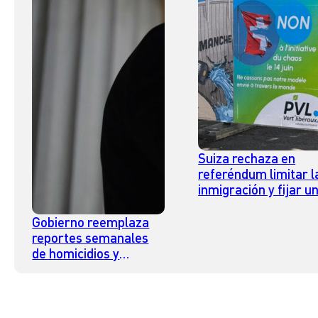
Suiza rechaza en
referéndum limitar l
inmigración y fijar u
tope de población
Gobierno reemplaza
reportes semanales
de homicidios y
volverá a informar
cifras una vez al mes