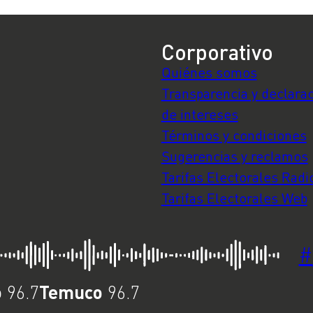
Corporativo
Quiénes somos
Transparencia y declara
de intereses
Términos y condiciones
Sugerencias y reclamos
Tarifas Electorales Radi
Tarifas Electorales Web
#
o
Temuco
96.7
96.7