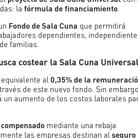
fórmula de financiamiento
das: la
.
Fondo de Sala Cuna
 un
que permitirá
trabajadores dependientes, independientes
de familias.
usca costear la Sala Cuna Universa
0,35% de la remuneraci
 equivalente al
 través de este nuevo fondo. Sin embargo
rá un aumento de los costos laborales pa
 compensado
mediante una rebaja
seguro
almente las empresas destinan al