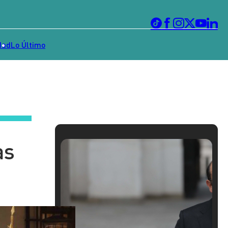
dad
Lo Último
as