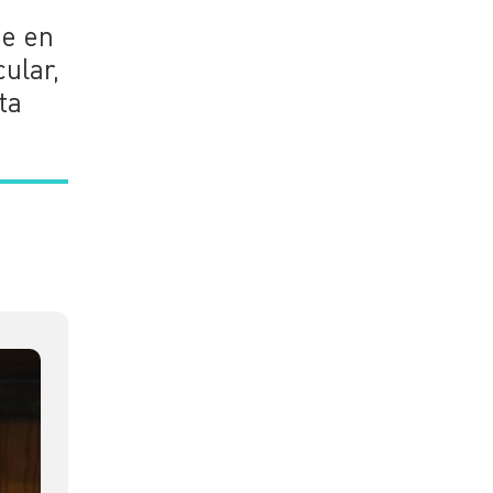
ue en
ular,
ta