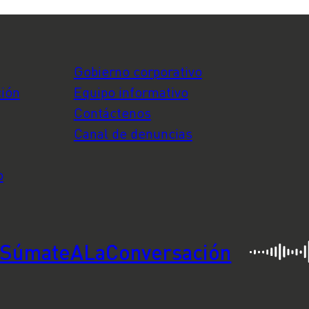
Gobierno corporativo
ción
Equipo informativo
Contáctenos
Canal de denuncias
o
SúmateALaConversación