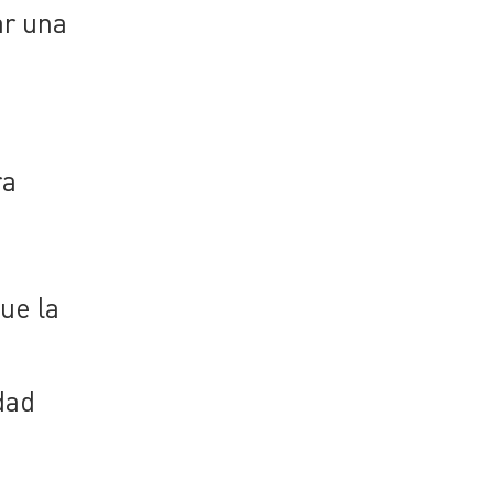
ar una
ra
que la
dad