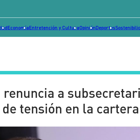
idad
Economía
Entretención y Cultura
Opinión
Deportes
Sostenibili
a renuncia a subsecretar
de tensión en la cartera