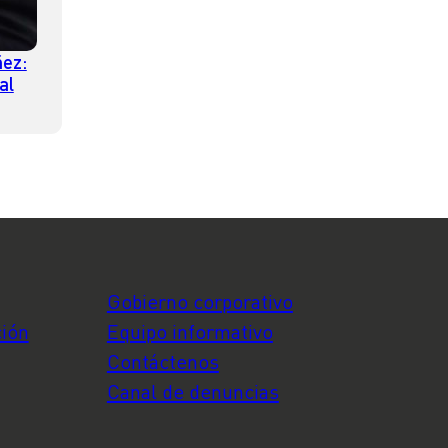
ez:
al
tad
Gobierno corporativo
ción
Equipo informativo
Contáctenos
Canal de denuncias