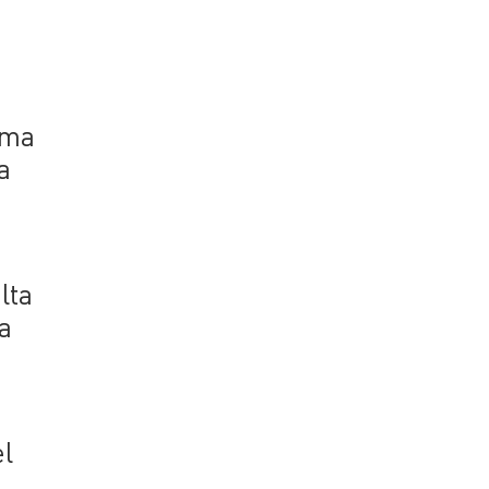
ima
a
lta
la
el