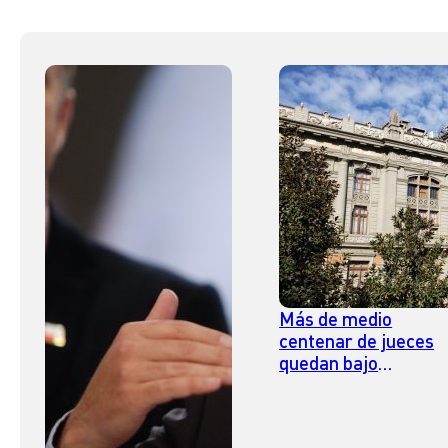
Más de medio
centenar de jueces
quedan bajo
evaluación para
eventual salida del
Poder Judicial