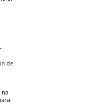
l
r
ón de
lina
para
n