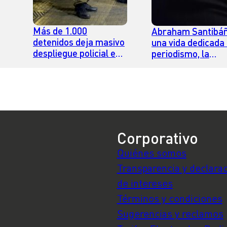
Más de 1.000
Abraham Santibáñ
detenidos deja masivo
una vida dedicada 
despliegue policial en
periodismo, la
todo el país
docencia y la liber
de expresión
Corporativo
Quiénes somos
Transparencia y declara
de intereses
Términos y condiciones
Sugerencias y reclamos