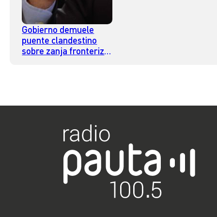
Gobierno demuele
puente clandestino
sobre zanja fronteriza
en Colchane