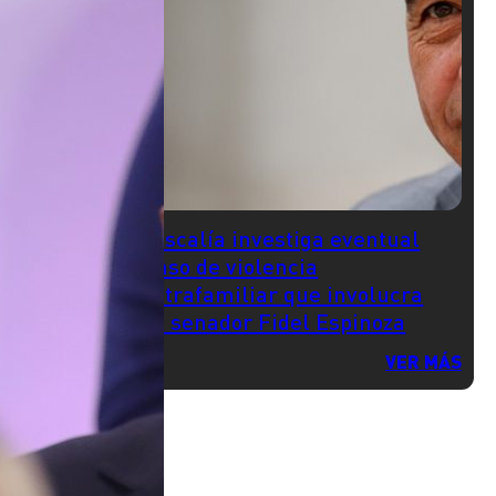
Fiscalía investiga eventual
caso de violencia
intrafamiliar que involucra
al senador Fidel Espinoza
VER MÁS