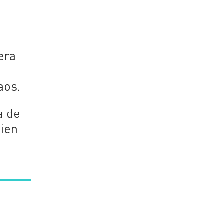
era
aos.
a de
uien