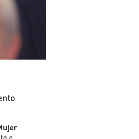
ento
Mujer
ta al