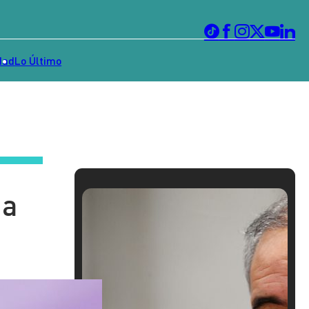
dad
Lo Último
ia