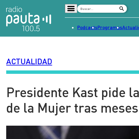
Podcasts
Programas
Actual
Home
Radio en vivo
ACTUALIDAD
Streaming
Señal 2
Tendencias
Presidente Kast pide l
Dato en Pauta
de la Mujer tras meses 
Contenido Patrocinado