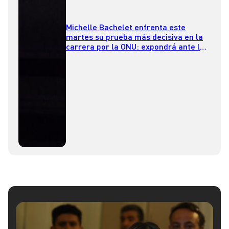
Michelle Bachelet enfrenta este
martes su prueba más decisiva en la
carrera por la ONU: expondrá ante los
15 miembros del Consejo de
Seguridad