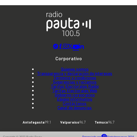
Corporativo
Quienes somos
Transparencia y declaración de intereses
Términos y condiciones
Sugerencias y reclamos
Tarifas Electorales Radio
Tarifas Electorales Web
Gobierno corporativo
Equipo informativo
Contáctenos
Canal de denuncias
Antofagasta
99.1
Valparaíso
96.7
Temuco
96.7
Copyright © 2022 Radio Pauta
Potenciado por
Digitalproserver 2024