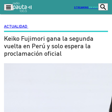
STREAMING
EN VIVO
ACTUALIDAD
Keiko Fujimori gana la segunda
Podcasts
Programas
vuelta en Perú y solo espera la
Lo Último
Actualidad
proclamación oficial
Ciudad
Economía
Radio en vivo
Sostenibilidad
Tendencias
Deportes
Entretención y Cultura
Opinión
Dato en Pauta
Señal 2
Contenido Patrocinado