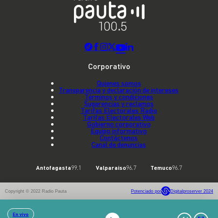
Corporativo
Quienes somos
Transparencia y declaración de intereses
Términos y condiciones
Sugerencias y reclamos
Tarifas Electorales Radio
Tarifas Electorales Web
Gobierno corporativo
Equipo informativo
Contáctenos
Canal de denuncias
Antofagasta
99.1
Valparaíso
96.7
Temuco
96.7
Copyright © 2022 Radio Pauta
Potenciado por
Digitalproserver 2024
En vivo