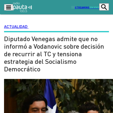
STREAMING
EN VIVO
ACTUALIDAD
Diputado Venegas admite que no
Podcasts
Programas
informó a Vodanovic sobre decisión
Lo Último
Actualidad
de recurrir al TC y tensiona
Ciudad
Economía
estrategia del Socialismo
Radio en vivo
Sostenibilidad
Democrático
Tendencias
Deportes
Entretención y Cultura
Opinión
Dato en Pauta
Señal 2
Contenido Patrocinado