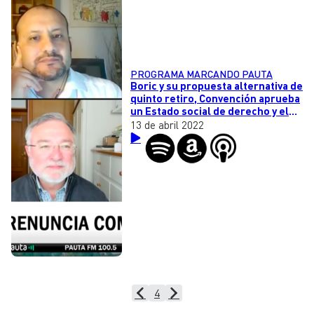
PROGRAMA MARCANDO PAUTA
Boric y su propuesta alternativa de
quinto retiro, Convención aprueba
un Estado social de derecho y el
uso indiscriminado de armas de
13 de abril 2022
fuego en EEUU
4