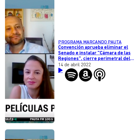
PROGRAMA MARCANDO PAUTA
Convención aprueba eliminar el
Senado e instalar "Cámara de las
Regiones", cierre perimetral del
Parque de los Reyes y cuatro
14 de abril 2022
películas para ver en Semana
Santa