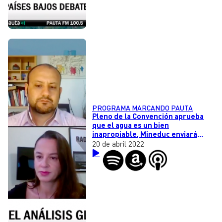
PROGRAMA MARCANDO PAUTA
Pleno de la Convención aprueba
que el agua es un bien
inapropiable, Mineduc enviará
proyecto para eliminar Simce y el
20 de abril 2022
remake de Disney de una de las
series más queridas de los 80