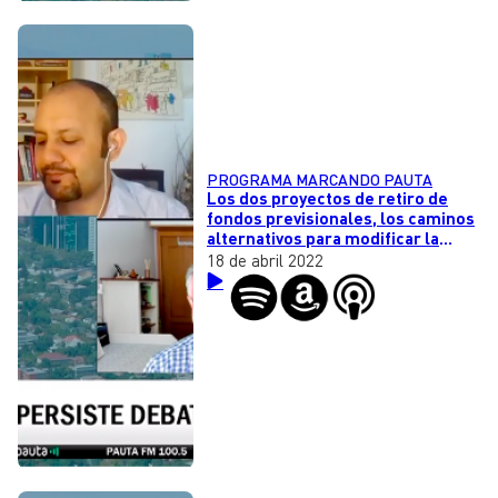
PROGRAMA MARCANDO PAUTA
Los dos proyectos de retiro de
fondos previsionales, los caminos
alternativos para modificar la
Constitución desde el Congreso y
18 de abril 2022
la alta congestión vehicular por
Semana Santa