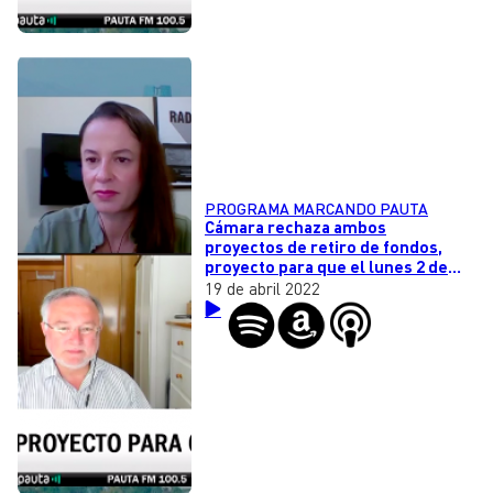
PROGRAMA MARCANDO PAUTA
Cámara rechaza ambos
proyectos de retiro de fondos,
proyecto para que el lunes 2 de
mayo sea feriado y derechos de
19 de abril 2022
autor en la nueva Constitución