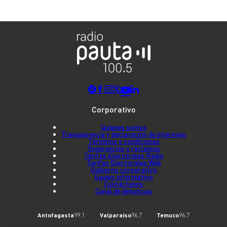
Corporativo
Quienes somos
Transparencia y declaración de intereses
Términos y condiciones
Sugerencias y reclamos
Tarifas Electorales Radio
Tarifas Electorales Web
Gobierno corporativo
Equipo informativo
Contáctenos
Canal de denuncias
Antofagasta
99.1
Valparaíso
96.7
Temuco
96.7