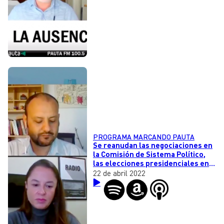
PROGRAMA MARCANDO PAUTA
Se reanudan las negociaciones en
la Comisión de Sistema Político,
las elecciones presidenciales en
Francia y la figura de Macron y la
22 de abril 2022
subasta por la camiseta de
Maradona