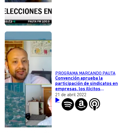
PROGRAMA MARCANDO PAUTA
Convención aprueba la
participación de sindicatos en
empresas, los ilícitos
normalizados en el país y el
21 de abril 2022
debate en Países Bajos de poner
una edad mínima para consumir
comida rápida