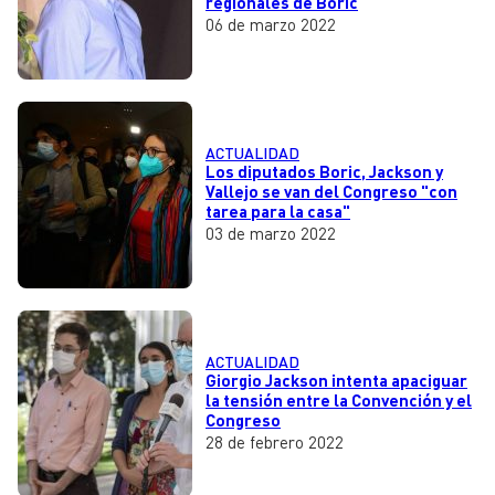
regionales de Boric
06 de marzo 2022
ACTUALIDAD
Los diputados Boric, Jackson y
Vallejo se van del Congreso "con
tarea para la casa"
03 de marzo 2022
ACTUALIDAD
Giorgio Jackson intenta apaciguar
la tensión entre la Convención y el
Congreso
28 de febrero 2022