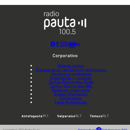
Corporativo
Quienes somos
Transparencia y declaración de intereses
Términos y condiciones
Sugerencias y reclamos
Tarifas Electorales Radio
Tarifas Electorales Web
Gobierno corporativo
Equipo informativo
Contáctenos
Canal de denuncias
Antofagasta
99.1
Valparaíso
96.7
Temuco
96.7
Copyright © 2022 Radio Pauta
Potenciado por
Digitalproserver 2024