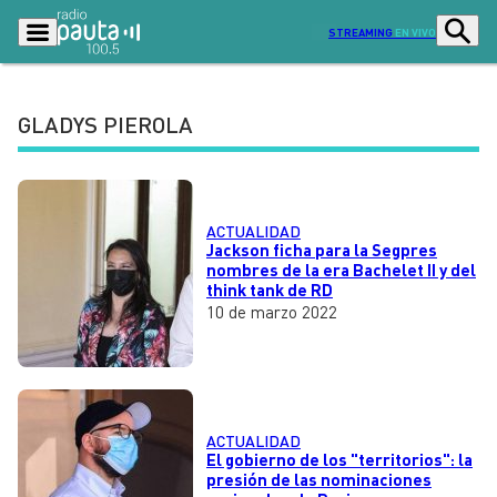
STREAMING
EN VIVO
GLADYS PIEROLA
Podcasts
Programas
Lo Último
Actualidad
ACTUALIDAD
Ciudad
Economía
Jackson ficha para la Segpres
nombres de la era Bachelet II y del
think tank de RD
Radio en vivo
Sostenibilidad
10 de marzo 2022
Tendencias
Deportes
Entretención y Cultura
Opinión
Dato en Pauta
Señal 2
ACTUALIDAD
El gobierno de los "territorios": la
Contenido Patrocinado
presión de las nominaciones