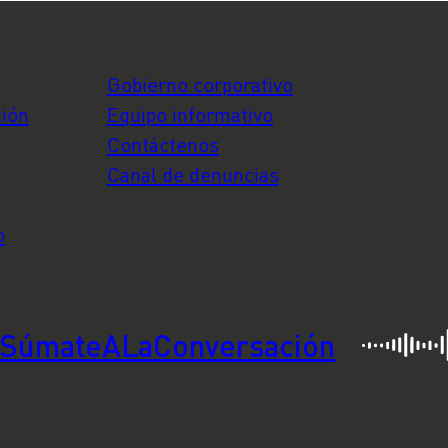
Gobierno corporativo
ción
Equipo informativo
Contáctenos
Canal de denuncias
o
SúmateALaConversación