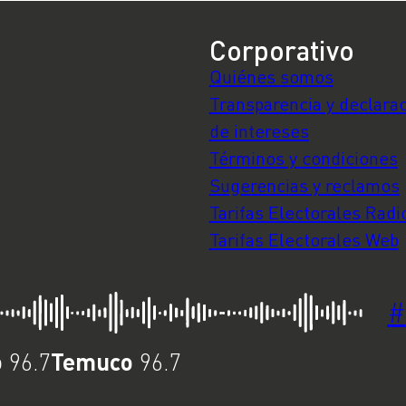
Corporativo
Quiénes somos
Transparencia y declara
de intereses
Términos y condiciones
Sugerencias y reclamos
Tarifas Electorales Radi
Tarifas Electorales Web
#
o
Temuco
96.7
96.7