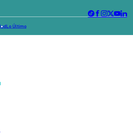
dad
Lo Último
s