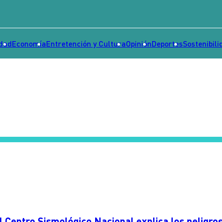
idad
Economía
Entretención y Cultura
Opinión
Deportes
Sostenibili
el Centro Sismológico Nacional explica los peligro