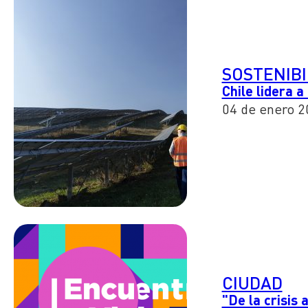
SOSTENIBI
Chile lidera 
04 de enero 2
CIUDAD
"De la crisis 